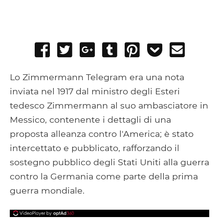
Share
Tweet
Share
Post
Pin
Add
Send
on
on
to
it
to
email
Facebook
Google+
Tumblr
Pocket
Lo Zimmermann Telegram era una nota
inviata nel 1917 dal ministro degli Esteri
tedesco Zimmermann al suo ambasciatore in
Messico, contenente i dettagli di una
proposta alleanza contro l'America; è stato
intercettato e pubblicato, rafforzando il
sostegno pubblico degli Stati Uniti alla guerra
contro la Germania come parte della prima
guerra mondiale.