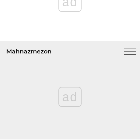
ad
Mahnazmezon
ad