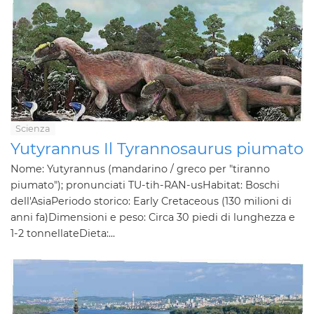
Scienza
Yutyrannus Il Tyrannosaurus piumato
Nome: Yutyrannus (mandarino / greco per "tiranno
piumato"); pronunciati TU-tih-RAN-usHabitat: Boschi
dell'AsiaPeriodo storico: Early Cretaceous (130 milioni di
anni fa)Dimensioni e peso: Circa 30 piedi di lunghezza e
1-2 tonnellateDieta:...