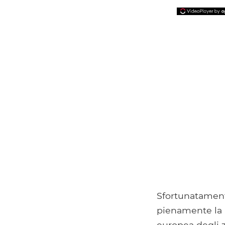
Sfortunatamente
pienamente la p
europea degli z