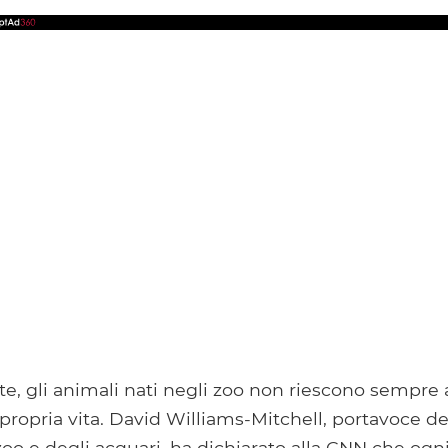
, gli animali nati negli zoo non riescono sempre 
ropria vita. David Williams-Mitchell, portavoce de
oo e degli acquari, ha dichiarato alla CNN che ogn