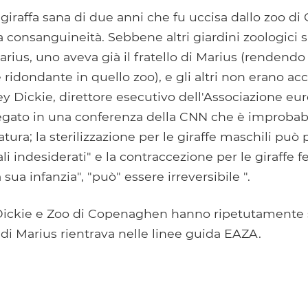
giraffa sana di due anni che fu uccisa dallo zoo 
a consanguineità. Sebbene altri giardini zoologici si
arius, uno aveva già il fratello di Marius (rendendo
idondante in quello zoo), e gli altri non erano acc
ey Dickie, direttore esecutivo dell'Associazione eu
iegato in una conferenza della CNN che è improbab
tura; la sterilizzazione per le giraffe maschili può 
rali indesiderati" e la contraccezione per le giraffe 
la sua infanzia", ​​"può" essere irreversibile ".
i Dickie e Zoo di Copenaghen hanno ripetutamente 
 di Marius rientrava nelle linee guida EAZA.