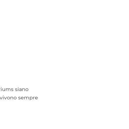
riums siano
n vivono sempre