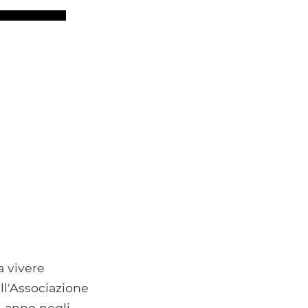
a vivere
ll'Associazione
i anno negli