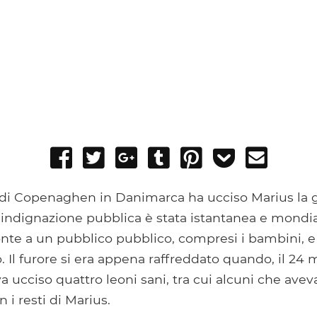
Share
Tweet
Share
Post
Pin
Add
Send
on
on
to
it
to
email
Facebook
Google+
Tumblr
Pocket
di Copenaghen in Danimarca ha ucciso Marius la gir
l'indignazione pubblica è stata istantanea e mondia
onte a un pubblico pubblico, compresi i bambini, e
o. Il furore si era appena raffreddato quando, il 24 
a ucciso quattro leoni sani, tra cui alcuni che ave
 i resti di Marius.