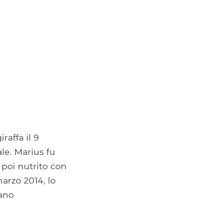
affa il 9
le. Marius fu
 poi nutrito con
marzo 2014, lo
vano