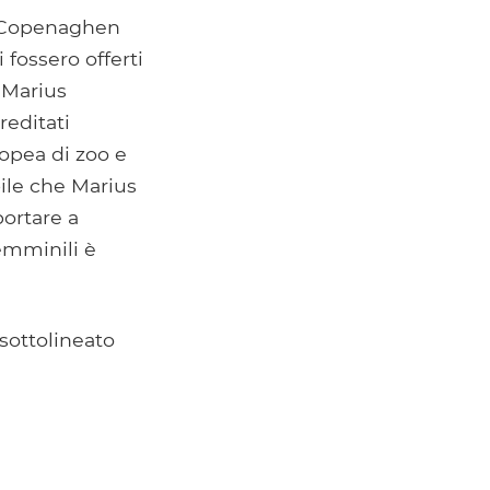
di Copenaghen
 fossero offerti
 Marius
reditati
ropea di zoo e
ile che Marius
portare a
femminili è
sottolineato