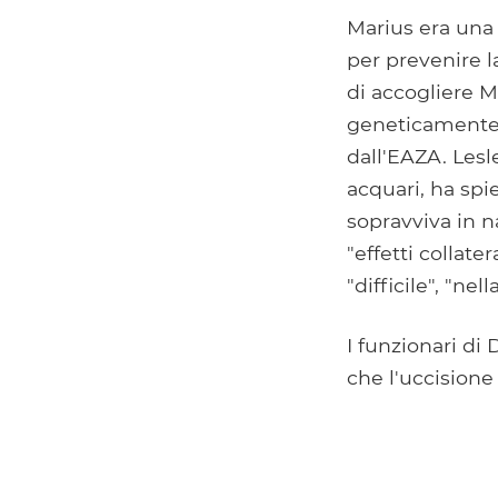
Marius era una 
per prevenire l
di accogliere M
geneticamente r
dall'EAZA. Lesl
acquari, ha sp
sopravviva in na
"effetti collate
"difficile", "nel
I funzionari d
che l'uccisione