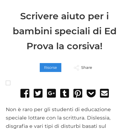
Scrivere aiuto per i
bambini speciali di Ed
Prova la corsiva!
Risorse
Share
Share
Tweet
Share
Post
Pin
Add
Send
on
on
to
it
to
email
Facebook
Google+
Tumblr
Pocket
Non è raro per gli studenti di educazione
speciale lottare con la scrittura. Dislessia,
disgrafia e vari tipi di disturbi basati sul