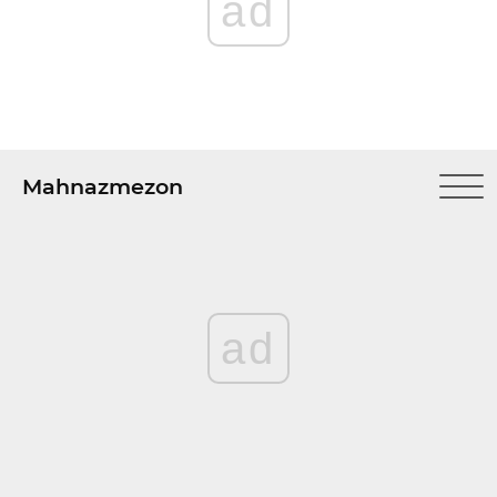
ad
Mahnazmezon
ad