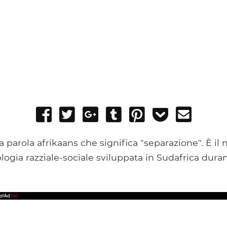
Share
Tweet
Share
Post
Pin
Add
Send
on
on
to
it
to
email
Facebook
Google+
Tumblr
Pocket
 parola afrikaans che significa "separazione". È il
ologia razziale-sociale sviluppata in Sudafrica dura