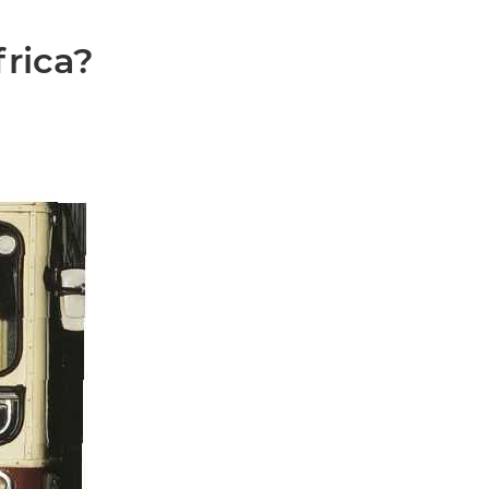
frica?