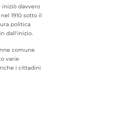
 iniziò davvero
el 1910 sotto il
ura politica
n dall'inizio.
ivenne comune
to varie
nche i cittadini