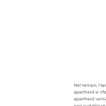
Nel tempo, l'ap
apartheid si rif
apartheid veniva
neri sudafricani