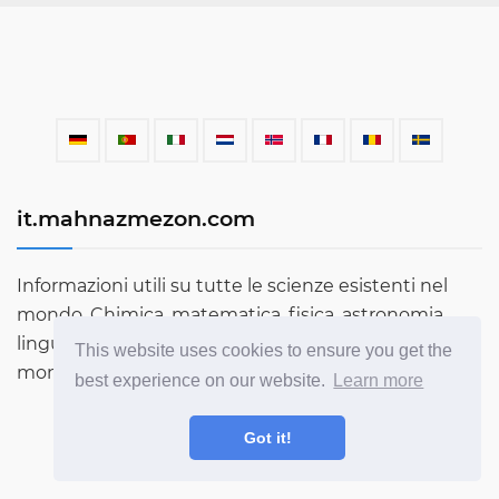
it.mahnazmezon.com
Informazioni utili su tutte le scienze esistenti nel
mondo. Chimica, matematica, fisica, astronomia,
lingue, letteratura e molto altro. Scopri di più sul
This website uses cookies to ensure you get the
mondo attraverso il nostro blog!
best experience on our website.
Learn more
Got it!