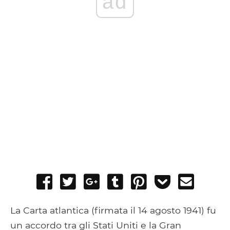
ad
Share
Tweet
Share
Post
Pin
Add
Send
on
on
to
it
to
email
Facebook
Google+
Tumblr
Pocket
La Carta atlantica (firmata il 14 agosto 1941) fu
un accordo tra gli Stati Uniti e la Gran