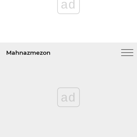
ad
Mahnazmezon
ad