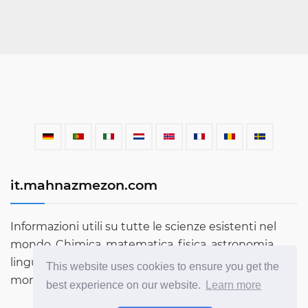
it.mahnazmezon.com
Informazioni utili su tutte le scienze esistenti nel
mondo. Chimica, matematica, fisica, astronomia,
lingue, letteratura e molto altro. Scopri di più sul
This website uses cookies to ensure you get the
mondo attraverso il nostro blog!
best experience on our website.
Learn more