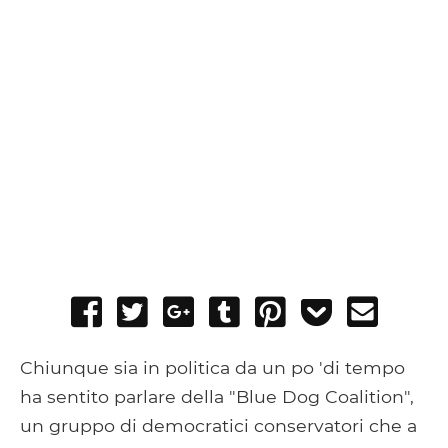
Share
Tweet
Share
Post
Pin
Add
Send
on
on
to
it
to
email
Facebook
Google+
Tumblr
Pocket
Chiunque sia in politica da un po 'di tempo
ha sentito parlare della "Blue Dog Coalition",
un gruppo di democratici conservatori che a