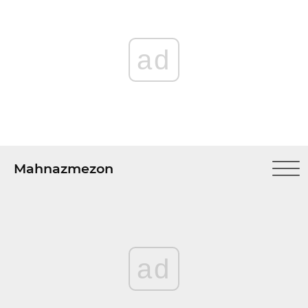
ad
Mahnazmezon
ad