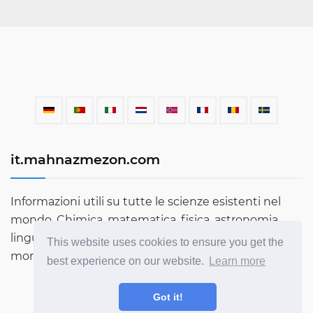
it.mahnazmezon.com
Informazioni utili su tutte le scienze esistenti nel
mondo. Chimica, matematica, fisica, astronomia,
lingue, letteratura e molto altro. Scopri di più sul
This website uses cookies to ensure you get the
mondo attraverso il nostro blog!
best experience on our website.
Learn more
Got it!