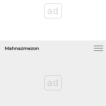
ad
Mahnazmezon
ad