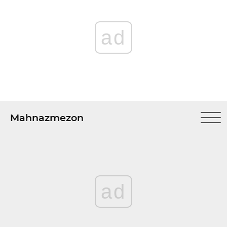
ad
Mahnazmezon
ad