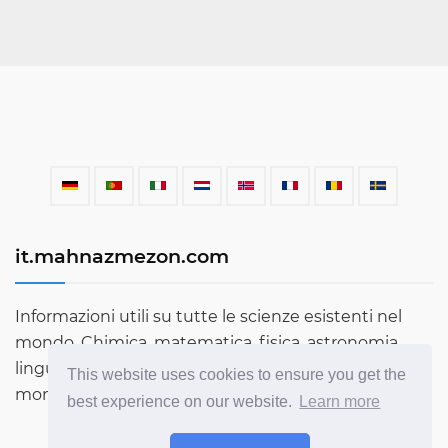
it.mahnazmezon.com
Informazioni utili su tutte le scienze esistenti nel
mondo. Chimica, matematica, fisica, astronomia,
lingue, letteratura e molto altro. Scopri di più sul
This website uses cookies to ensure you get the
mondo attraverso il nostro blog!
best experience on our website.
Learn more