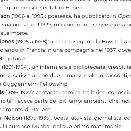
i figure rinascimentali di Harlem.
nson
(1906 al 1995): poetessa, ha pubblicato in
Oppo
a sua poesia nel 1937, ma continuò a scrivere una p
a sua morte.
 Jones
(1905 a 1998): artista. Insegnò alla Howard Un
tudiando in Francia in una compagnia nel 1937, dove
Négritude.
n
(1891-1964): un'infermiera e bibliotecaria, cresciut
nesi, scrisse anche due romanzi e alcuni racconti,
a Guggenheim Fellowship.
ls
(1896-1927): cantante, comica, ballerina, conosc
elicità", faceva parte dei più ampi ambienti che in
ascimento di Harlem.
r-Nelson
(1875-1935): poeta, attivista, giornalista, e
ul Laurence Dunbar nel suo primo matrimonio.