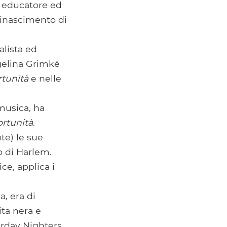
, educatore ed
 Rinascimento di
lista ed
gelina Grimké
tunità
e nelle
musica, ha
rtunità
.
te) le sue
o di Harlem.
ice, applica i
, era di
ita nera e
urday Nighters,