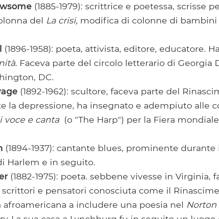
Newsome
(1885-1979): scrittrice e poetessa, scrisse p
olonna del
La crisi,
modifica di colonne di bambini
l
(1896-1958): poeta, attivista, editore, educatore. H
nità.
Faceva parte del circolo letterario di Georgia
hington, DC.
vage
(1892-1962): scultore, faceva parte del Rinasc
e la depressione, ha insegnato e adempiuto alle c
i voce e canta
(o "The Harp") per la Fiera mondial
h
(1894-1937): cantante blues, prominente durante i
i Harlem e in seguito.
er
(1882-1975): poeta. sebbene vivesse in Virginia, 
i scrittori e pensatori conosciuta come il Rinascim
ma afroamericana a includere una poesia nel
Norton
y.
La sua casa a Lynchburg fu in seguito un luogo 