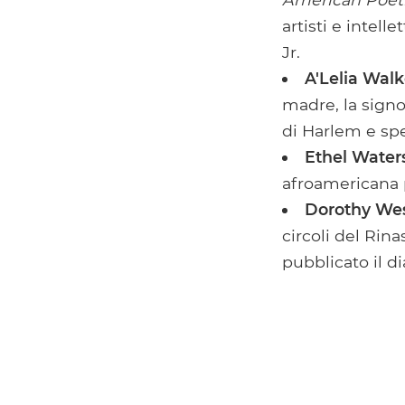
artisti e intel
Jr.
A'Lelia Walk
madre, la signor
di Harlem e spe
Ethel Water
afroamericana 
Dorothy We
circoli del Rin
pubblicato il d