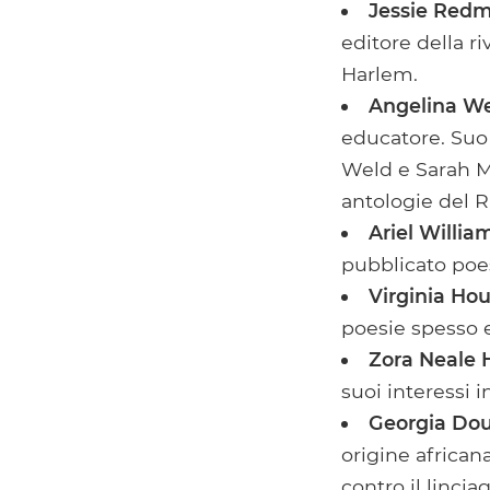
Jessie Red
editore della 
Harlem.
Angelina W
educatore. Suo
Weld e Sarah M
antologie del 
Ariel Willia
pubblicato poe
Virginia Ho
poesie spesso 
Zora Neale 
suoi interessi i
Georgia Dou
origine african
contro il linci