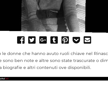
Share
Tweet
Share
Post
Pin
Add
Send
on
on
to
it
to
email
Facebook
Google+
Tumblr
Pocket
o le donne che hanno avuto ruoli chiave nel Rinas
 sono ben note e altre sono state trascurate o di
 biografie e altri contenuti ove disponibili.