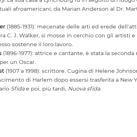
lettuali afroamericani, da Marian Anderson al Dr. Mar
er
(1885-1931): mecenate delle arti ed erede dell'atti
a C. J. Walker, si mosse in cerchio con gli artisti e g
sso sostenne il loro lavoro.
s
(1896-1977): attrice e cantante, è stata la second
per un Oscar.
st
(1907 a 1998): scrittore. Cugina di Helene Johnson,
ascimento di Harlem dopo essersi trasferita a New Y
iario
Sfida
e poi, più tardi,
Nuova sfida.