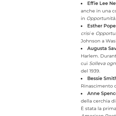
Effie Lee 
anche in una c
in
Opportunità.
Esther Pope
crisi
e
Opportu
Johnson a Was
Augusta Sa
Harlem. Durant
cui
Solleva ogn
del 1939.
Bessie Smit
Rinascimento d
Anne Spenc
della cerchia d
È stata la pri
American Poetr