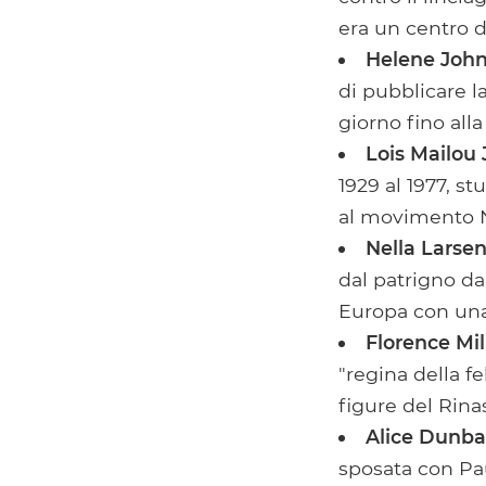
era un centro d
Helene Joh
di pubblicare l
giorno fino all
Lois Mailou
1929 al 1977, s
al movimento 
Nella Larse
dal patrigno da
Europa con un
Florence Mil
"regina della f
figure del Rin
Alice Dunba
sposata con Pa