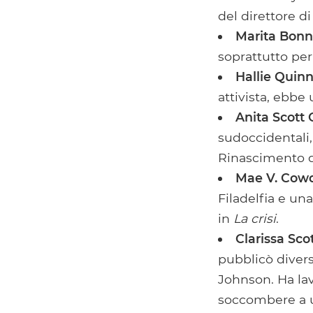
del direttore d
Marita Bonn
soprattutto per
Hallie Quin
attivista, ebbe
Anita Scott
sudoccidentali,
Rinascimento di
Mae V. Cow
Filadelfia e un
in
La crisi
.
Clarissa Sco
pubblicò divers
Johnson. Ha la
soccombere a u