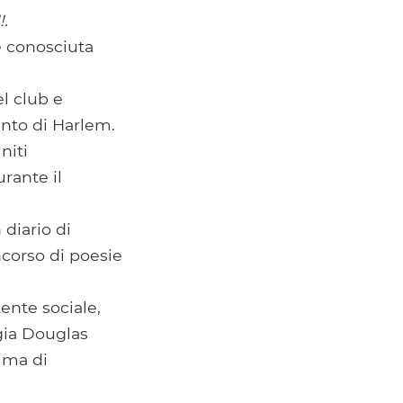
!.
è conosciuta
el club e
ento di Harlem.
niti
rante il
diario di
ncorso di poesie
tente sociale,
rgia Douglas
ima di