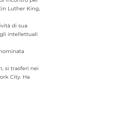
tin Luther King,
vità di sua
li intellettuali
a nominata
 si trasferì nei
ork City. Ha