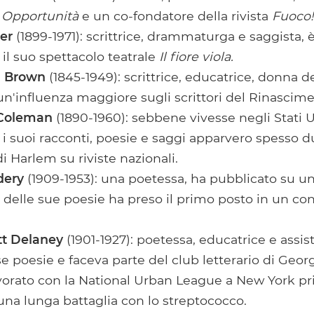
i
Opportunità
e un co-fondatore della rivista
Fuoco!
er
(1899-1971): scrittrice, drammaturga e saggista, 
 il suo spettacolo teatrale
Il fiore viola.
n Brown
(1845-1949): scrittrice, educatrice, donna d
 un'influenza maggiore sugli scrittori del Rinascim
 Coleman
(1890-1960): sebbene vivesse negli Stati U
 i suoi racconti, poesie e saggi apparvero spesso du
 Harlem su riviste nazionali.
dery
(1909-1953): una poetessa, ha pubblicato su un 
a delle sue poesie ha preso il primo posto in un co
tt Delaney
(1901-1927): poetessa, educatrice e assis
e poesie e faceva parte del club letterario di Geo
vorato con la National Urban League a New York pr
na lunga battaglia con lo streptococco.