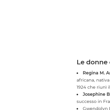
Le donne 
Regina M. A
africana, nativ
1924 che riunì 
Josephine B
successo in Fran
Gwendolyn Ben