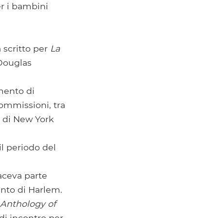
er i bambini
a scritto per
La
 Douglas
imento di
ommissioni, tra
e di New York
l periodo del
faceva parte
ento di Harlem.
 Anthology of
di incontro per