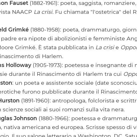
mon Fauset
(1882-1961): poeta, saggista, romanziere
rivista NAACP
La crisi.
Fu chiamata "l'ostetrica" ​​del
eld Grimké
(1880-1958): poeta, drammaturgo, giorna
 padre era nipote di abolizionisti e femministe An
oore Grimké. È stata pubblicata in
La crisi
e
Oppor
Rinascimento di Harlem.
ms Holloway
(1905-1973): poetessa e insegnante di 
sie durante il Rinascimento di Harlem tra cui
Oppo
uston
: un poeta e assistente sociale (date sconosciu
erotiche furono pubblicate durante il Rinasciment
Hurston
(1891-1960): antropologa, folclorista e scrittr
n scienze sociali ai suoi romanzi sulla vita nera.
glas Johnson
(1880-1966): poetessa e drammaturga
a, nativa americana ed europea. Scrisse spesso di v
aggio. Il suo salone letterario a Washington, DC, Sat