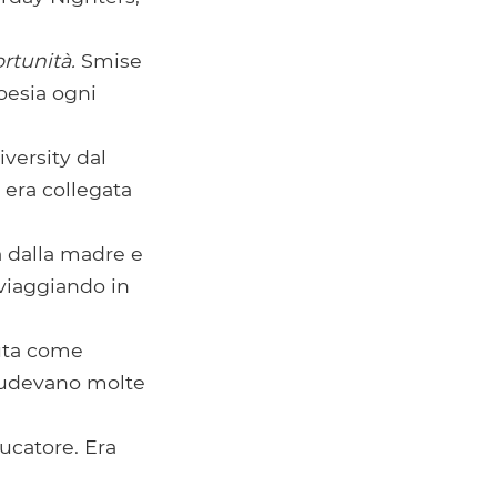
rtunità.
Smise
oesia ogni
iversity dal
 era collegata
a dalla madre e
 viaggiando in
iuta come
cludevano molte
ducatore. Era