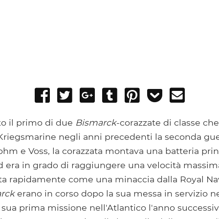
Share
Tweet
Share
Post
Pin
Add
Send
on
on
to
it
to
email
Facebook
Google+
Tumblr
Pocket
to il primo di due
Bismarck
-corazzate di classe ch
 Kriegsmarine negli anni precedenti la seconda gu
ohm e Voss, la corazzata montava una batteria prin
ed era in grado di raggiungere una velocità massima
ata rapidamente come una minaccia dalla Royal Navy
rck
erano in corso dopo la sua messa in servizio ne
 sua prima missione nell'Atlantico l'anno successi