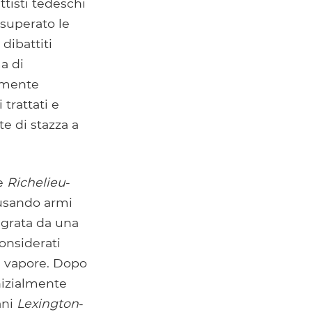
tisti tedeschi
superato le
dibattiti
ma di
ormente
trattati e
te di stazza a
se
Richelieu
-
 usando armi
tegrata da una
considerati
 a vapore. Dopo
inizialmente
ani
Lexington
-