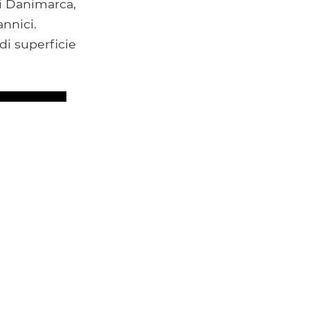
di Danimarca,
nnici.
di superficie