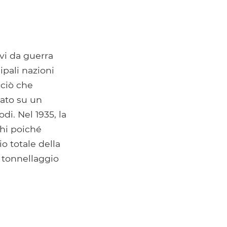
avi da guerra
ipali nazioni
 ciò che
rato su un
i. Nel 1935, la
chi poiché
io totale della
l tonnellaggio