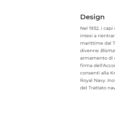
Design
Nel 1932, i cap
intesi a rientra
marittime dal T
divenne
Bisma
armamento di ot
firma dell'Acco
consentì alla Kr
Royal Navy. Inol
del Trattato na