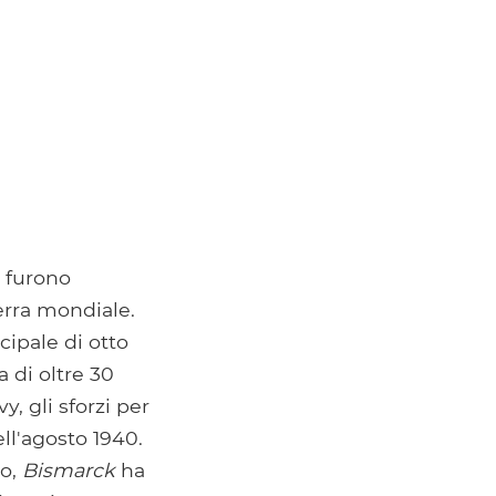
e furono
erra mondiale.
cipale di otto
 di oltre 30
, gli sforzi per
ll'agosto 1940.
vo,
Bismarck
ha