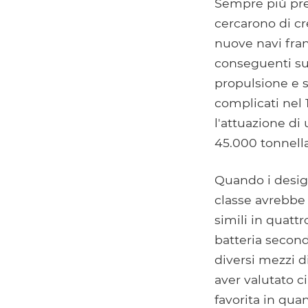
Sempre più preo
cercarono di c
nuove navi fran
conseguenti sul 
propulsione e s
complicati nel 
l'attuazione di
45.000 tonnella
Quando i desig
classe avrebbe 
simili in quattr
batteria second
diversi mezzi d
aver valutato ci
favorita in qua