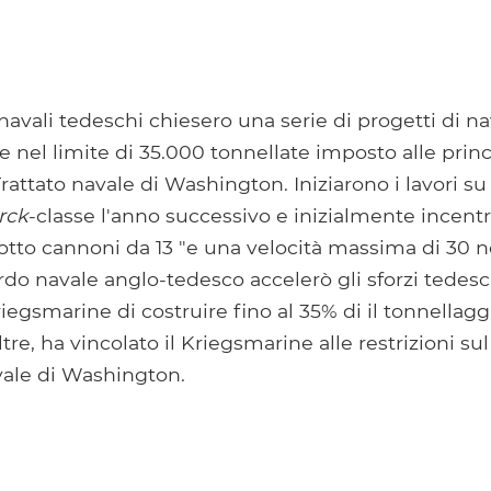
i navali tedeschi chiesero una serie di progetti di n
re nel limite di 35.000 tonnellate imposto alle princ
rattato navale di Washington. Iniziarono i lavori su
rck
-classe l'anno successivo e inizialmente incent
to cannoni da 13 "e una velocità massima di 30 nod
rdo navale anglo-tedesco accelerò gli sforzi tedes
iegsmarine di costruire fino al 35% di il tonnellagg
tre, ha vincolato il Kriegsmarine alle restrizioni su
vale di Washington.