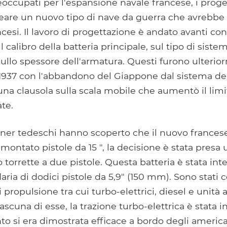
ccupati per l'espansione navale francese, i proget
reare un nuovo tipo di nave da guerra che avrebbe 
cesi. Il lavoro di progettazione è andato avanti con 
calibro della batteria principale, sul tipo di siste
ullo spessore dell'armatura. Questi furono ulteri
1937 con l'abbandono del Giappone dal sistema dei 
 una clausola sulla scala mobile che aumentò il limi
te.
ner tedeschi hanno scoperto che il nuovo france
montato pistole da 15 ", la decisione è stata presa
o torrette a due pistole. Questa batteria è stata in
aria di dodici pistole da 5,9" (150 mm). Sono stati 
i propulsione tra cui turbo-elettrici, diesel e unità
ascuna di esse, la trazione turbo-elettrica è stata 
nto si era dimostrata efficace a bordo degli americ