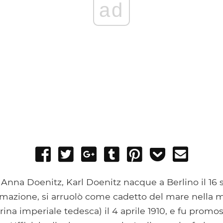
ad
Share
Tweet
Share
Post
Pin
Add
Send
on
on
to
it
to
email
Facebook
Google+
Tumblr
Pocket
e Anna Doenitz, Karl Doenitz nacque a Berlino il 16 
rmazione, si arruolò come cadetto del mare nella 
rina imperiale tedesca) il 4 aprile 1910, e fu prom