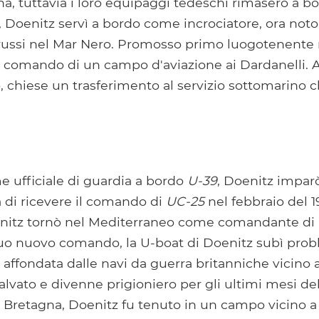
, tuttavia i loro equipaggi tedeschi rimasero a b
i, Doenitz servì a bordo come incrociatore, ora no
 russi nel Mar Nero. Promosso primo luogotenente 
al comando di un campo d'aviazione ai Dardanelli. 
, chiese un trasferimento al servizio sottomarino 
 ufficiale di guardia a bordo
U-39
, Doenitz impar
 di ricevere il comando di
UC-25
nel febbraio del 1
nitz tornò nel Mediterraneo come comandante di
uo nuovo comando, la U-boat di Doenitz subì pro
e affondata dalle navi da guerra britanniche vicino 
lvato e divenne prigioniero per gli ultimi mesi del
 Bretagna, Doenitz fu tenuto in un campo vicino a 