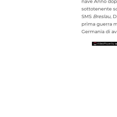
nave Anno dopo.
sottotenente so
SMS
Breslau
, 
prima guerra mo
Germania di av