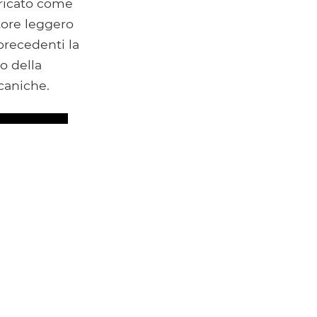
aricato come
tore leggero
 precedenti la
o della
caniche.