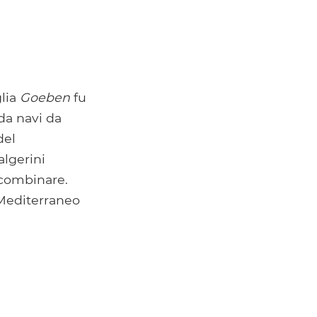
glia
Goeben
fu
 da navi da
del
lgerini
icombinare.
 Mediterraneo