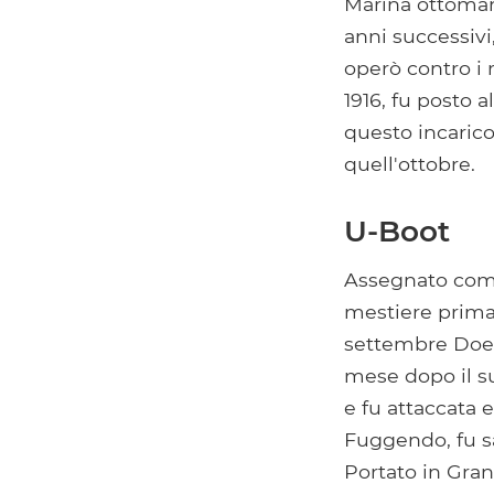
Marina ottomana
anni successiv
operò contro i
1916, fu posto 
questo incarico
quell'ottobre.
U-Boot
Assegnato come
mestiere prima
settembre Doe
mese dopo il s
e fu attaccata 
Fuggendo, fu sa
Portato in Gran