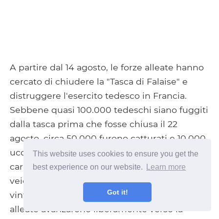
A partire dal 14 agosto, le forze alleate hanno
cercato di chiudere la "Tasca di Falaise" e
distruggere l'esercito tedesco in Francia.
Sebbene quasi 100.000 tedeschi siano fuggiti
dalla tasca prima che fosse chiusa il 22
agosto, circa 50.000 furono catturati e 10.000
uccisi. Inoltre, furono catturati o distrutti 344
This website uses cookies to ensure you get the
carri armati e veicoli corazzati, 2.447 camion /
best experience on our website.
Learn more
veicoli e 252 pezzi di artiglieria. Dopo aver
Got it!
vinto la Battaglia di Normandia, le forze
alleate avanzarono liberamente verso la