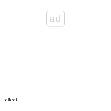
ad
alleati