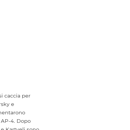
i caccia per
rsky e
rimentarono
e AP-4. Dopo
 e Kartveli sono