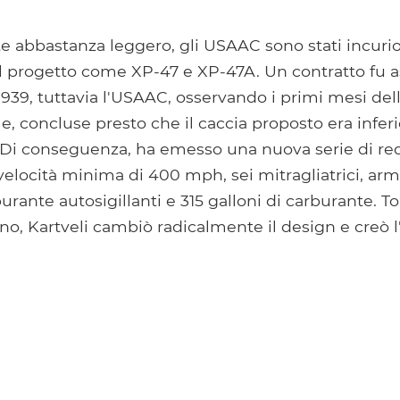
 abbastanza leggero, gli USAAC sono stati incurio
il ​​progetto come XP-47 e XP-47A. Un contratto fu 
939, tuttavia l'USAAC, osservando i primi mesi del
, concluse presto che il caccia proposto era inferio
 Di conseguenza, ha emesso una nuova serie di req
elocità minima di 400 mph, sei mitragliatrici, arma
burante autosigillanti e 315 galloni di carburante. T
no, Kartveli cambiò radicalmente il design e creò 