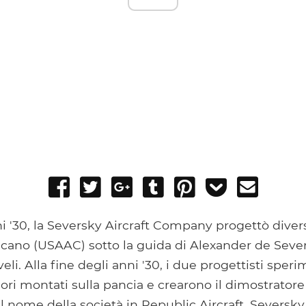
Share
Tweet
Share
Post
Pin
Add
Send
on
on
to
it
to
email
Facebook
Google+
Tumblr
Pocket
i '30, la Seversky Aircraft Company progettò divers
icano (USAAC) sotto la guida di Alexander de Seve
eli. Alla fine degli anni '30, i due progettisti spe
ri montati sulla pancia e crearono il dimostrator
l nome della società in Republic Aircraft, Seversky