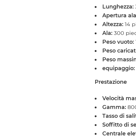
Lunghezza:
3
Apertura ala
Altezza:
14 pi
Ala:
300 pied
Peso vuoto:
Peso caricat
Peso massim
equipaggio:
Prestazione
Velocità ma
Gamma:
800
Tasso di sali
Soffitto di se
Centrale elet