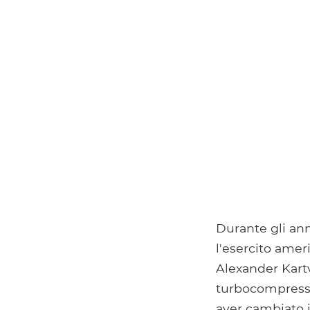
Durante gli ann
l'esercito amer
Alexander Kartv
turbocompresso
aver cambiato i