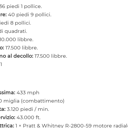
6 piedi 1 pollice.
re:
40 piedi 9 pollici.
edi 8 pollici.
i quadrati.
10.000 libbre.
o:
17.500 libbre.
o al decollo:
17.500 libbre.
1
ssima:
433 mph
 miglia (combattimento)
ta:
3.120 piedi / min.
rvizio:
43.000 ft.
trica:
1 × Pratt & Whitney R-2800-59 motore radial