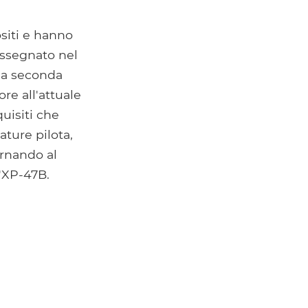
siti e hanno
assegnato nel
la seconda
re all'attuale
uisiti che
ture pilota,
ornando al
l'XP-47B.