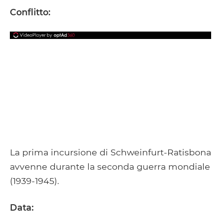
Facebook
Google+
Tumblr
Pocket
Conflitto:
La prima incursione di Schweinfurt-Ratisbona
avvenne durante la seconda guerra mondiale
(1939-1945).
Data: