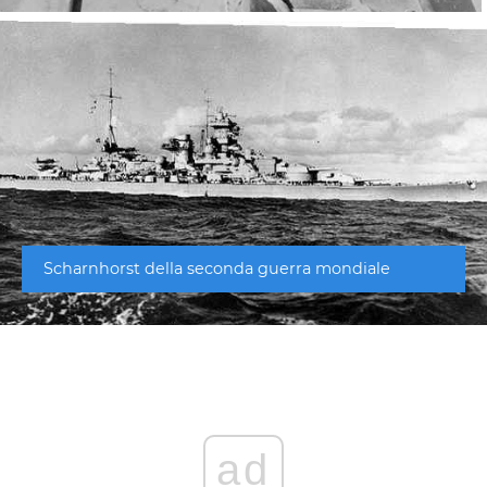
Scharnhorst della seconda guerra mondiale
ad