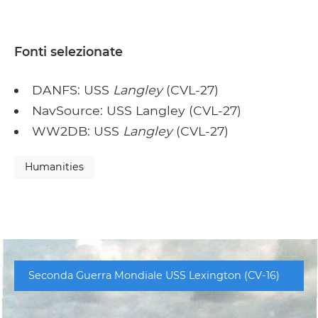
Fonti selezionate
DANFS: USS
Langley
(CVL-27)
NavSource: USS Langley (CVL-27)
WW2DB: USS
Langley
(CVL-27)
Humanities
Seconda Guerra Mondiale USS Lexington (CV-16)