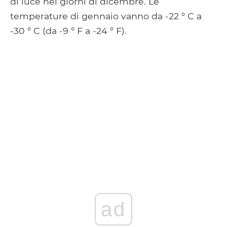
di luce nei giorni di dicembre. Le
temperature di gennaio vanno da -22 ° C a
-30 ° C (da -9 ° F a -24 ° F).
ad