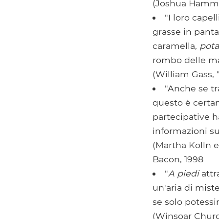
(Joshua Hamme
"I loro capel
grasse in panta
caramella,
pota
rombo delle ma
(William Gass, 
"Anche se t
questo è certam
partecipative 
informazioni su
(Martha Kolln 
Bacon, 1998
"
A piedi
attr
un'aria di mist
se solo potessi
(Winsoar Church