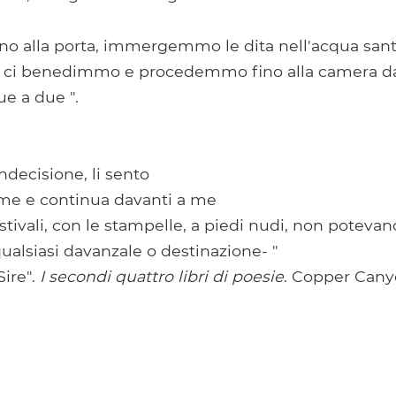
no alla porta, immergemmo le dita nell'acqua santa
ci benedimmo e procedemmo fino alla camera da 
ue a due ".
ndecisione, li sento
i me e continua davanti a me
 stivali, con le stampelle, a piedi nudi, non poteva
qualsiasi davanzale o destinazione- "
Sire".
I secondi quattro libri di poesie
. Copper Cany