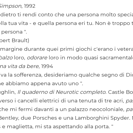
 Simpson
, 1992
dietro ti rendi conto che una persona molto speci
a tua vita - e quella persona eri tu. Non è troppo 
 persona ".
bert Brault)
margine durante quei primi giochi c'erano i veter
balzo
loro,
odorare
loro in modo quasi sacramentale
na vita da bere
, 1994
va la sofferenza, desideriamo qualche segno di Di
e abbiamo appena avuto uno ".
ghlin,
Il quaderno di Neurotic completo
. Castle Bo
erso i cancelli elettrici di una tenuta di tre acri,
pa
che mi fermi davanti a un palazzo neocoloniale,
pa
Bentley, due Porsches e una Lamborghini Spyder
 e maglietta, mi sta aspettando alla porta. "