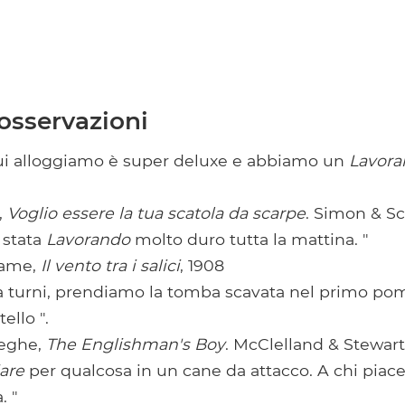
osservazioni
cui alloggiamo è super deluxe e abbiamo un
Lavor
,
Voglio essere la tua scatola da scarpe
. Simon & Sc
 stata
Lavorando
molto duro tutta la mattina. "
hame,
Il vento tra i salici
, 1908
a turni, prendiamo la tomba scavata nel primo po
ello ".
eghe,
The Englishman's Boy
. McClelland & Stewart
are
per qualcosa in un cane da attacco. A chi piace
. "