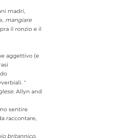
vani madri,
e,
mangiare
pra il ronzio e il
 aggettivo (e
rasi
ndo
erbiali. "
glese
. Allyn and
mo sentire
da raccontare,
io britannico
,