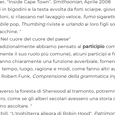
r, "Inside Cape Town".
Smithsonian
, Aprile 2008
li in bigodini e la testa avvolta da forti sciarpe, gio
loni, si rilassano nel lavaggio veloce,
fumo
sigarett
bile
pop,
Thumbing
riviste e
urlando
ai loro figli so
cchine. "
"Nel cuore del cuore del paese"
radizionalmente abbiamo pensato al
participio
come
ente il suo ruolo più comune), alcuni participi e f
hanno chiaramente una funzione avverbiale, forne
 tempo, luogo, ragione e modi, come fanno altri avv
e Robert Funk,
Comprensione della grammatica in
averso la foresta di Sherwood al tramonto, potrem
ero, come se gli alberi secolari avessero una storia 
mo ascoltare. "
ill, "L'Inghilterra allegra di Robin Hood".
Patrimon