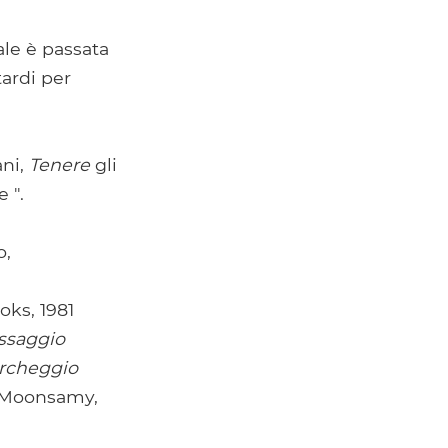
ale è passata
tardi per
ani,
Tenere
gli
 ".
o,
oks, 1981
ssaggio
rcheggio
. Moonsamy,