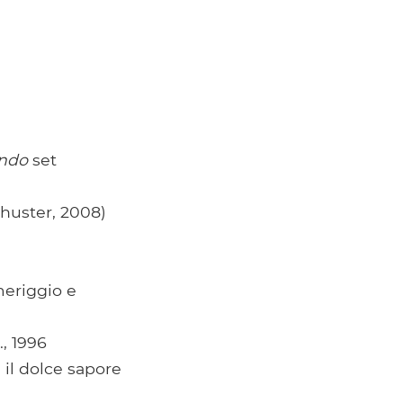
ando
set
huster, 2008)
meriggio e
., 1996
 il dolce sapore