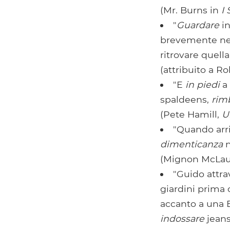
(Mr. Burns in
I
"
Guardare
in
brevemente nell
ritrovare quella
(attribuito a Ro
"E
in piedi
a 
spaldeens,
rim
(Pete Hamill,
U
"Quando arri
dimenticanza
n
(Mignon McLau
"Guido attrav
giardini prima 
accanto a una 
indossare
jeans