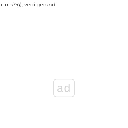
o in
-ing
), vedi gerundi.
ad