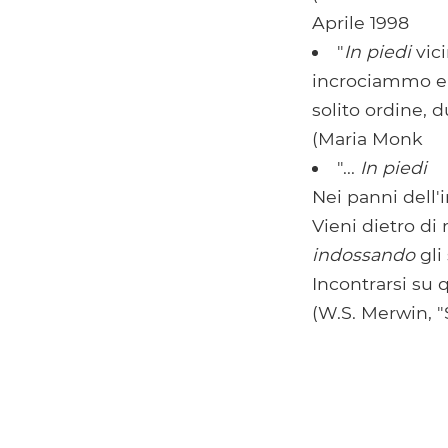
Aprile 1998
"
In piedi
vici
incrociammo e 
solito ordine, d
(Maria Monk
"...
In piedi
Nei panni dell'i
Vieni dietro d
indossando
gli
Incontrarsi su 
(W.S. Merwin, "