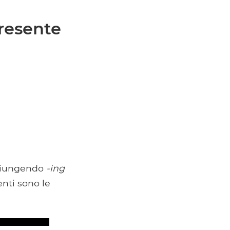
resente
ggiungendo
-ing
enti sono le