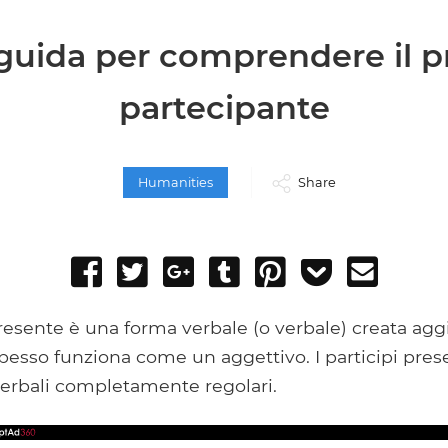
 guida per comprendere il p
partecipante
Humanities
Share
Share
Tweet
Share
Post
Pin
Add
Send
on
on
to
it
to
email
Facebook
Google+
Tumblr
Pocket
presente è una forma verbale (o verbale) creata a
spesso funziona come un aggettivo. I participi pres
erbali completamente regolari.