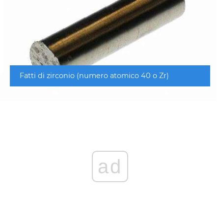
Fatti di zirconio (numero atomico 40 o Zr)
ad