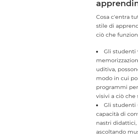
apprendi
Cosa c'entra t
stile di appren
ciò che funzio
Gli studenti
memorizzazione
uditiva, posson
modo in cui pos
programmi per c
visivi a ciò ch
Gli studenti
capacità di con
nastri didattic
ascoltando mus