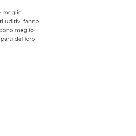
e meglio
i uditivi fanno
ndono meglio
arti del loro