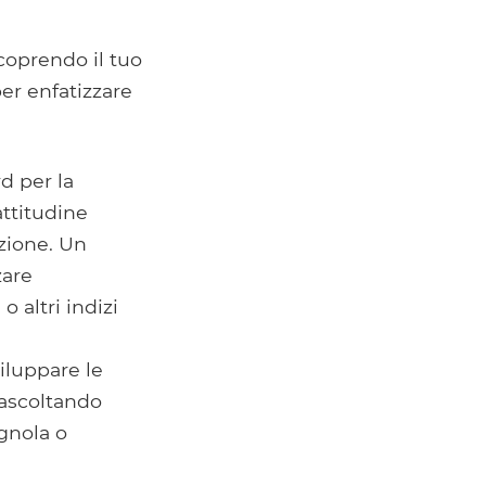
coprendo il tuo
per enfatizzare
d per la
ttitudine
azione. Un
zare
 altri indizi
iluppare le
 ascoltando
agnola o