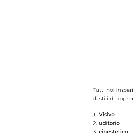
Tutti noi impar
di stili di app
Visivo
uditorio
cinestetico