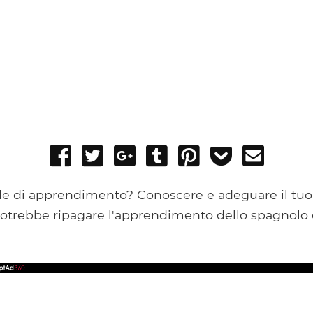
Share
Tweet
Share
Post
Pin
Add
Send
on
on
to
it
to
email
Facebook
Google+
Tumblr
Pocket
tile di apprendimento? Conoscere e adeguare il tuo
trebbe ripagare l'apprendimento dello spagnolo e