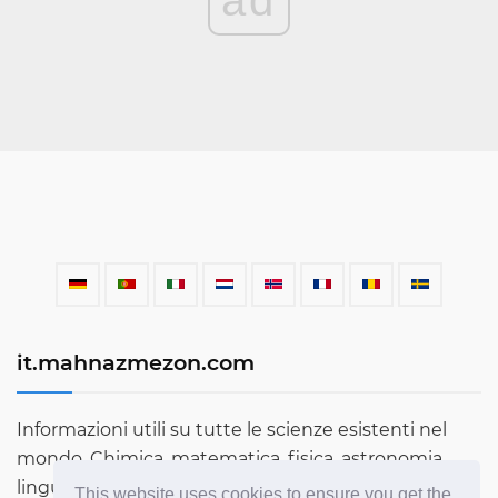
ad
it.mahnazmezon.com
Informazioni utili su tutte le scienze esistenti nel
mondo. Chimica, matematica, fisica, astronomia,
lingue, letteratura e molto altro. Scopri di più sul
This website uses cookies to ensure you get the