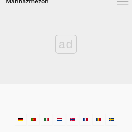
Mahnazmezon
ad