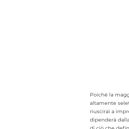
Poiché la maggi
altamente sele
riuscirai a imp
dipenderà dalla
di ciò che defi