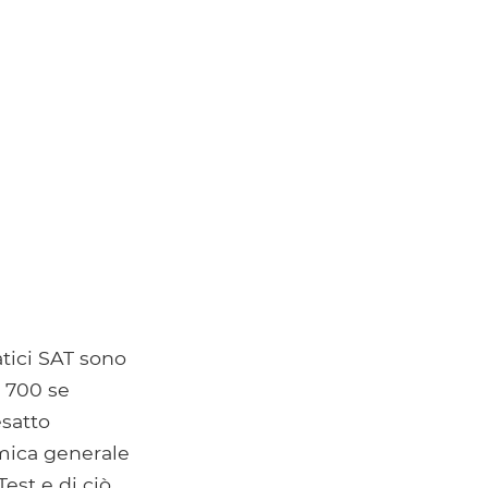
tici SAT sono
i 700 se
esatto
amica generale
est e di ciò