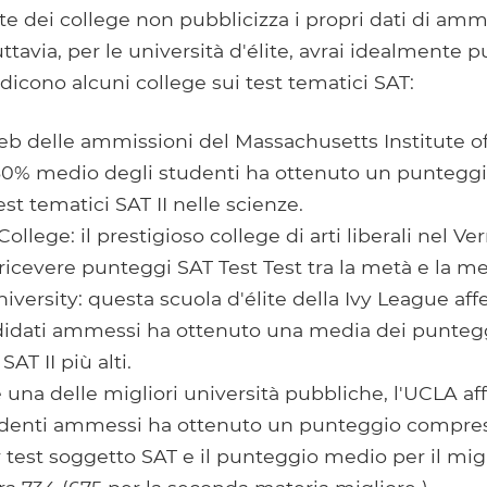
e dei college non pubblicizza i propri dati di amm
uttavia, per le università d'élite, avrai idealmente 
dicono alcuni college sui test tematici SAT:
 web delle ammissioni del Massachusetts Institute 
 50% medio degli studenti ha ottenuto un puntegg
st tematici SAT II nelle scienze.
ollege: il prestigioso college di arti liberali nel 
icevere punteggi SAT Test Test tra la metà e la me
iversity: questa scuola d'élite della Ivy League af
idati ammessi ha ottenuto una media dei punteggi
 SAT II più alti.
na delle migliori università pubbliche, l'UCLA af
tudenti ammessi ha ottenuto un punteggio compres
 test soggetto SAT e il punteggio medio per il migl