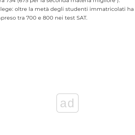
a 734 (675 per la seconda materia migliore ).
lege: oltre la metà degli studenti immatricolati h
reso tra 700 e 800 nei test SAT.
ad