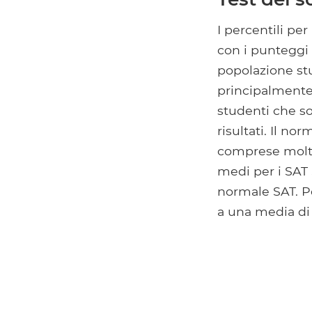
I percentili pe
con i punteggi 
popolazione st
principalmente 
studenti che s
risultati. Il no
comprese molte
medi per i SAT 
normale SAT. Pe
a una media di 