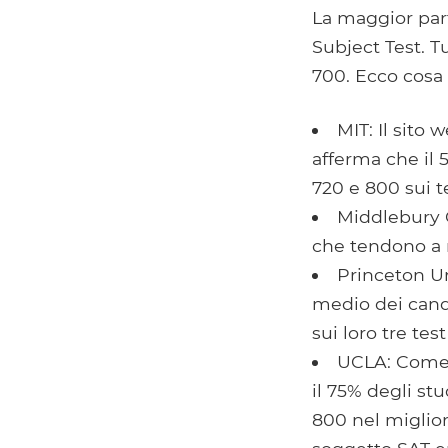
La maggior part
Subject Test. T
700. Ecco cosa 
MIT: Il sito
afferma che il
720 e 800 sui te
Middlebury C
che tendono a r
Princeton Un
medio dei cand
sui loro tre test
UCLA: Come u
il 75% degli s
800 nel miglior