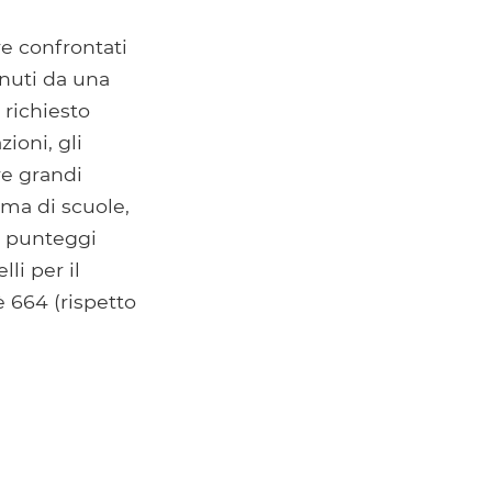
re confrontati
enuti da una
richiesto
ioni, gli
re grandi
mma di scuole,
i punteggi
li per il
è 664 (rispetto