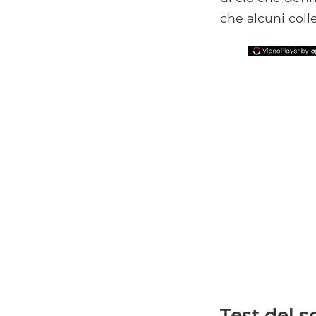
che alcuni coll
Test del s