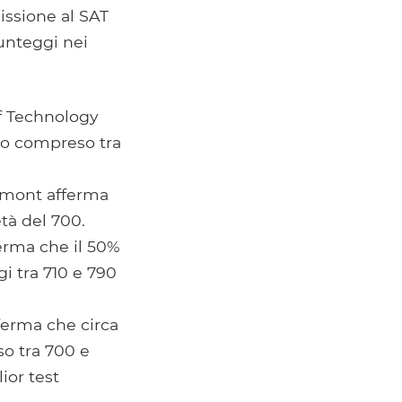
issione al SAT
punteggi nei
of Technology
io compreso tra
Vermont afferma
tà del 700.
ferma che il 50%
 tra 710 e 790
ferma che circa
o tra 700 e
ior test