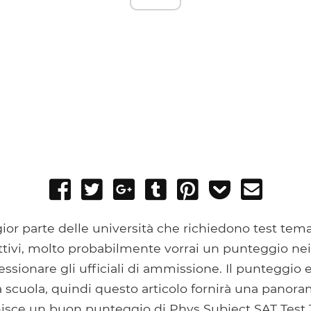
Share
Tweet
Share
Post
Pin
Add
Send
on
on
to
it
to
email
Facebook
Google+
Tumblr
Pocket
or parte delle università che richiedono test tema
ttivi, molto probabilmente vorrai un punteggio ne
ressionare gli ufficiali di ammissione. Il punteggio 
 scuola, quindi questo articolo fornirà una panor
nisce un buon punteggio di Phys Subject SAT Test T