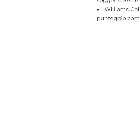
soggetto SAT er
Williams Col
punteggio comp