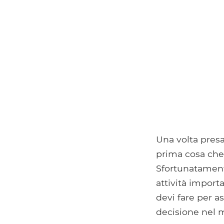
Una volta presa 
prima cosa che 
Sfortunatament
attività import
devi fare per as
decisione nel mo