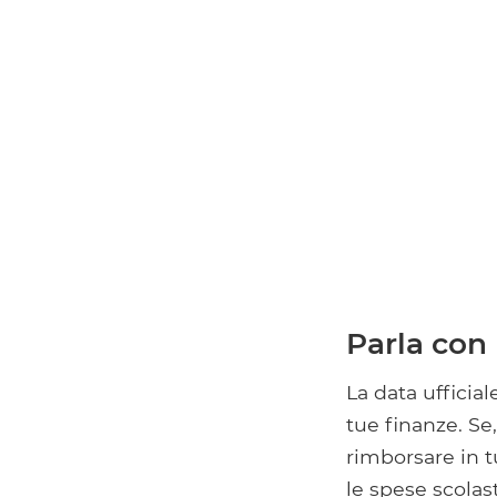
Parla con l
La data ufficia
tue finanze. Se,
rimborsare in t
le spese scolas