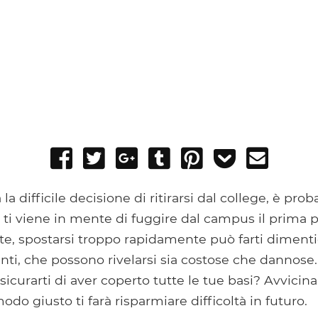
Share
Tweet
Share
Post
Pin
Add
Send
on
on
to
it
to
email
Facebook
Google+
Tumblr
Pocket
la difficile decisione di ritirarsi dal college, è prob
ti viene in mente di fuggire dal campus il prima p
e, spostarsi troppo rapidamente può farti diment
anti, che possono rivelarsi sia costose che dannose
sicurarti di aver coperto tutte le tue basi? Avvicina
do giusto ti farà risparmiare difficoltà in futuro.