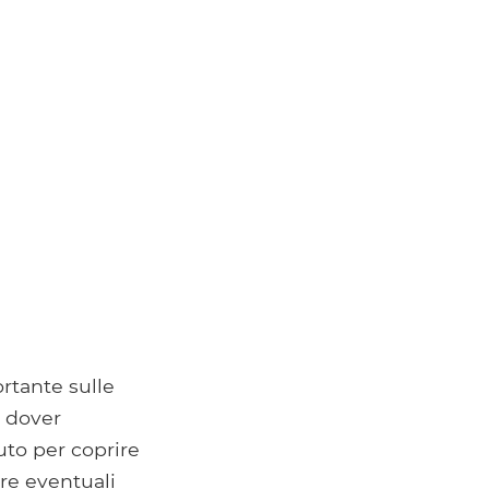
rtante sulle
i dover
uto per coprire
re eventuali