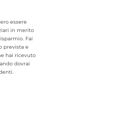
bbero essere
ziari in merito
risparmio. Fai
o prevista e
he hai ricevuto
quando dovrai
denti.