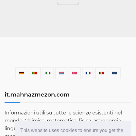
it.mahnazmezon.com
Informazioni utili su tutte le scienze esistenti nel
mondo. Chimica, matematica, fisica, astronomia,
lingue, letteratura e molto altro. Scopri di più sul
This website uses cookies to ensure you get the