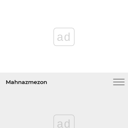
ad
Mahnazmezon
ad