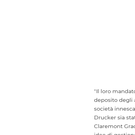
"Il loro mandato
deposito degli a
società innesc
Drucker sia sta
Claremont Gradu
idee di gestion