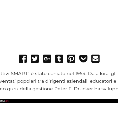
Share
Tweet
Share
Post
Pin
Add
Send
on
on
to
it
to
email
Facebook
Google+
Tumblr
Pocket
ttivi SMART" è stato coniato nel 1954. Da allora, gli 
ntati popolari tra dirigenti aziendali, educatori e 
imo guru della gestione Peter F. Drucker ha svilupp