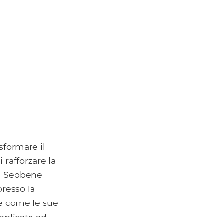
asformare il
 rafforzare la
". Sebbene
presso la
re come le sue
pplicate ad