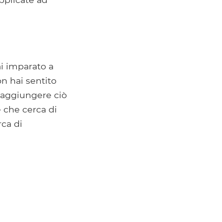
ai imparato a
on hai sentito
 raggiungere ciò
 che cerca di
rca di