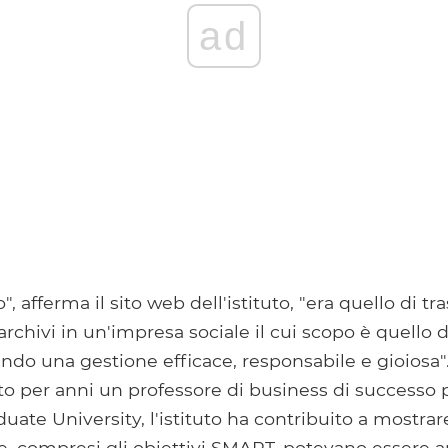
ad
", afferma il sito web dell'istituto, "era quello di tr
rchivi in ​​un'impresa sociale il cui scopo è quello di
ando una gestione efficace, responsabile e gioiosa
to per anni un professore di business di successo 
ate University, l'istituto ha contribuito a mostra
e, compresi gli obiettivi SMART, potevano essere a