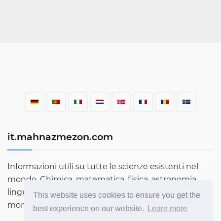
it.mahnazmezon.com
Informazioni utili su tutte le scienze esistenti nel
mondo. Chimica, matematica, fisica, astronomia,
lingue, letteratura e molto altro. Scopri di più sul
This website uses cookies to ensure you get the
mondo attraverso il nostro blog!
best experience on our website.
Learn more