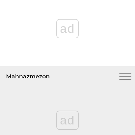
ad
Mahnazmezon
ad