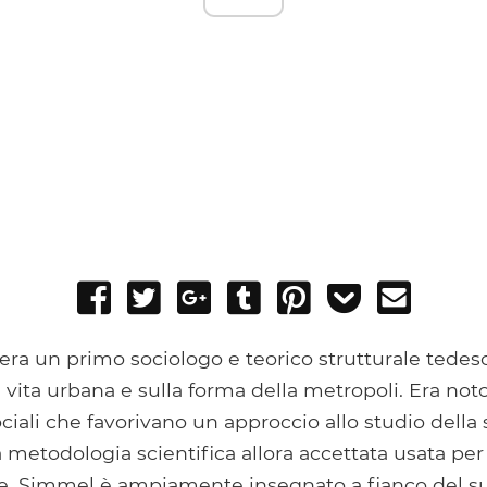
Share
Tweet
Share
Post
Pin
Add
Send
on
on
to
it
to
email
Facebook
Google+
Tumblr
Pocket
ra un primo sociologo e teorico strutturale tedesc
 vita urbana e sulla forma della metropoli. Era not
ociali che favorivano un approccio allo studio della 
 metodologia scientifica allora accettata usata per
. Simmel è ampiamente insegnato a fianco del s