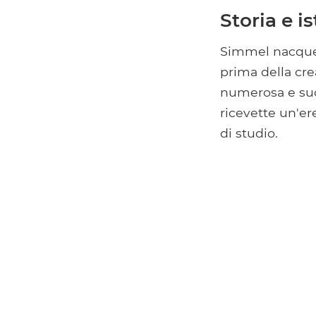
Storia e i
Simmel nacque i
prima della cre
numerosa e suo
ricevette un'er
di studio.