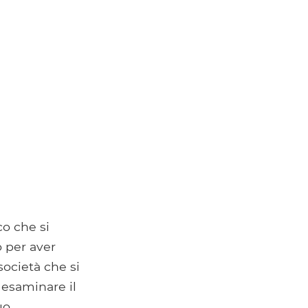
o che si
o per aver
società che si
 esaminare il
uo