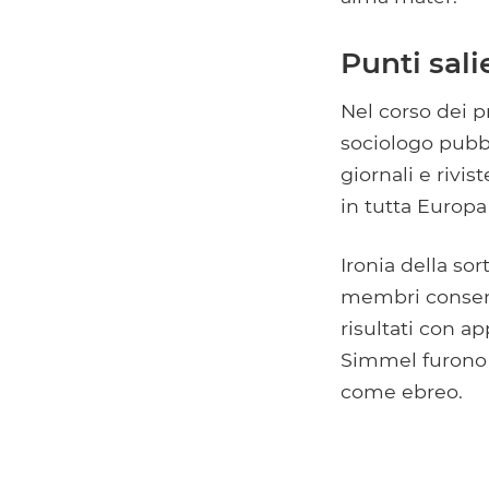
Punti sali
Nel corso dei 
sociologo pubbl
giornali e rivi
in tutta Europa 
Ironia della sor
membri conserva
risultati con a
Simmel furono g
come ebreo.