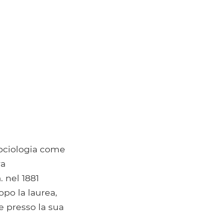
 sociologia come
ra
 nel 1881
po la laurea,
e presso la sua