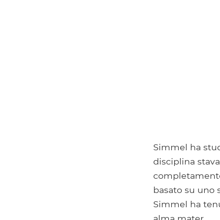
Simmel ha studi
disciplina sta
completamente s
basato su uno s
Simmel ha tenut
alma mater.