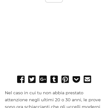
Share
Tweet
Share
Post
Pin
Add
Send
on
on
to
it
to
email
Facebook
Google+
Tumblr
Pocket
Nel caso in cui tu non abbia prestato
attenzione negli ultimi 20 o 30 anni, le prove
sono ora schiaccianti che gli uccelli moderni