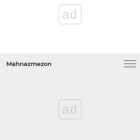
ad
Mahnazmezon
ad