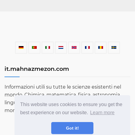
it.mahnazmezon.com
Informazioni utili su tutte le scienze esistenti nel
mondo. Chimica, matematica, fisica, astronomia,
lingue, letteratura e molto altro. Scopri di più sul
This website uses cookies to ensure you get the
mondo attraverso il nostro blog!
best experience on our website.
Learn more
Got it!