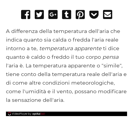
Share
Tweet
Share
Post
Pin
Add
Send
on
on
to
it
to
email
Facebook
Google+
Tumblr
Pocket
A differenza della temperatura dell'aria che
indica quanto sia calda o fredda l'aria reale
intorno a te,
temperatura apparente
ti dice
quanto è caldo o freddo il tuo corpo
pensa
l'aria è. La temperatura apparente o "simile",
tiene conto della temperatura reale dell'aria e
di come altre condizioni meteorologiche,
come l'umidità e il vento, possano modificare
la sensazione dell'aria.