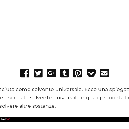
Share
Tweet
Share
Post
Pin
Add
Send
on
on
to
it
to
email
Facebook
Google+
Tumblr
Pocket
sciuta come solvente universale. Ecco una spiegaz
è chiamata solvente universale e quali proprietà 
solvere altre sostanze.