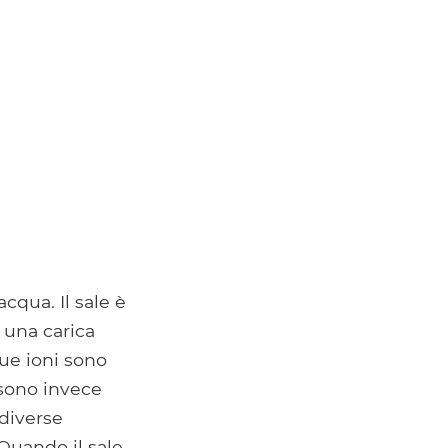
cqua. Il sale è
 una carica
due ioni sono
 sono invece
 diverse
Quando il sale