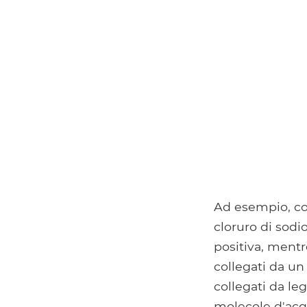
Ad esempio, con
cloruro di sodi
positiva, mentr
collegati da un
collegati da le
molecole d'acq