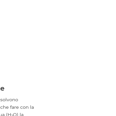
te
ssolvono
 che fare con la
qua (H
O) la
2