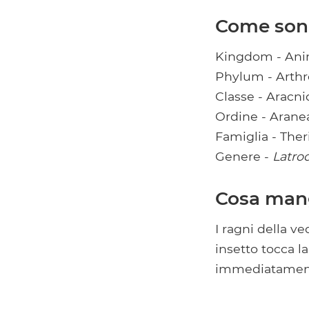
Come sono 
Kingdom - Ani
Phylum - Arth
Classe - Aracni
Ordine - Arane
Famiglia - Ther
Genere -
Latro
Cosa mang
I ragni della v
insetto tocca la
immediatamente