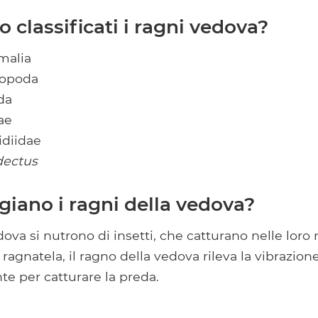
classificati i ragni vedova?
malia
ropoda
da
ae
idiidae
dectus
iano i ragni della vedova?
edova si nutrono di insetti, che catturano nelle loro
 ragnatela, il ragno della vedova rileva la vibrazione
 per catturare la preda.