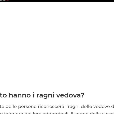
to hanno i ragni vedova?
e delle persone riconoscerà i ragni delle vedove d
to inferiore dei loro addominali. Il segno della cles