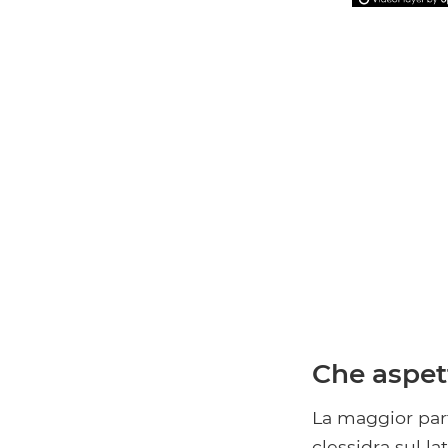
Che aspet
La maggior part
clessidra sul la