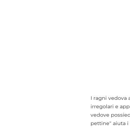
I ragni vedova 
irregolari e app
vedove possiedo
pettine" aiuta i