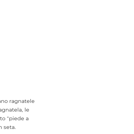
rano ragnatele
agnatela, le
to "piede a
n seta.