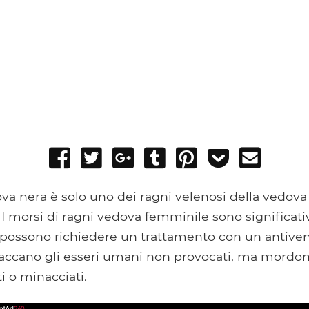
Share
Tweet
Share
Post
Pin
Add
Send
on
on
to
it
to
email
Facebook
Google+
Tumblr
Pocket
a nera è solo uno dei ragni velenosi della vedova
 I morsi di ragni vedova femminile sono significati
possono richiedere un trattamento con un antiveni
accano gli esseri umani non provocati, ma mord
 o minacciati.