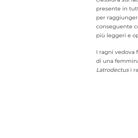
presente in tut
per raggiungere
conseguente col
più leggeri e o
I ragni vedova 
di una femmina
Latrodectus
i r