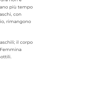
gano più tempo
aschi, con
ario, rimangono
schili; il corpo
. Femmina
ttili.