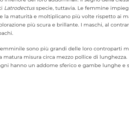
ti
Latrodectus
specie, tuttavia. Le femmine impie
 la maturità e moltiplicano più volte rispetto ai m
orazione più scura e brillante. I maschi, al contr
pachi.
femminile sono più grandi delle loro controparti ma
 matura misura circa mezzo pollice di lunghezza
agni hanno un addome sferico e gambe lunghe e so