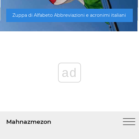
Zuppa di Alfabeto Abbreviazioni e acronimi italiani
ad
Mahnazmezon