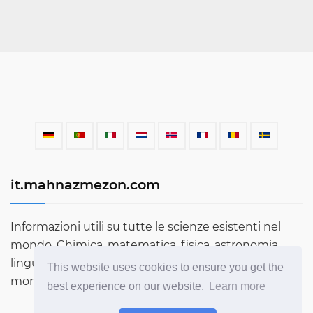
it.mahnazmezon.com
Informazioni utili su tutte le scienze esistenti nel
mondo. Chimica, matematica, fisica, astronomia,
lingue, letteratura e molto altro. Scopri di più sul
This website uses cookies to ensure you get the
mondo attraverso il nostro blog!
best experience on our website.
Learn more