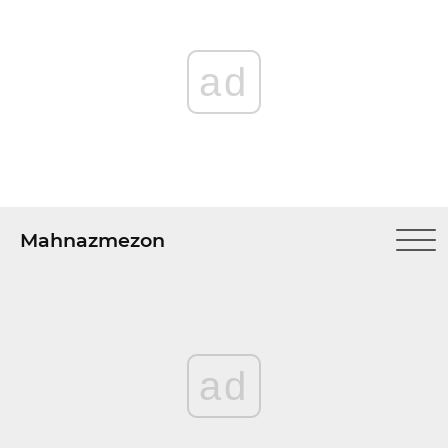
ad
Mahnazmezon
ad