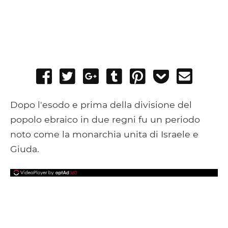
Share
Tweet
Share
Post
Pin
Add
Send
on
on
to
it
to
email
Facebook
Google+
Tumblr
Pocket
Dopo l'esodo e prima della divisione del
popolo ebraico in due regni fu un periodo
noto come la monarchia unita di Israele e
Giuda.