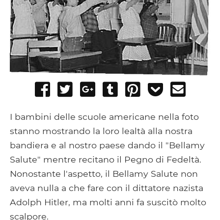
Share
Tweet
Share
Post
Pin
Add
Send
on
on
to
it
to
email
Facebook
Google+
Tumblr
Pocket
I bambini delle scuole americane nella foto
stanno mostrando la loro lealtà alla nostra
bandiera e al nostro paese dando il "Bellamy
Salute" mentre recitano il Pegno di Fedeltà.
Nonostante l'aspetto, il Bellamy Salute non
aveva nulla a che fare con il dittatore nazista
Adolph Hitler, ma molti anni fa suscitò molto
scalpore.