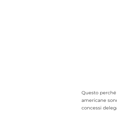
Questo perché g
americane sono 
concessi delegat