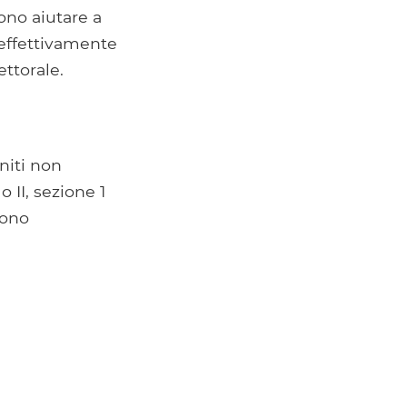
sono aiutare a
 effettivamente
ettorale.
Uniti non
 II, sezione 1
sono