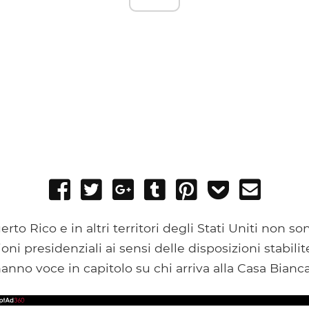
Share
Tweet
Share
Post
Pin
Add
Send
on
on
to
it
to
email
Facebook
Google+
Tumblr
Pocket
uerto Rico e in altri territori degli Stati Uniti non so
ioni presidenziali ai sensi delle disposizioni stabili
hanno voce in capitolo su chi arriva alla Casa Bianca