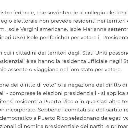
gistro federale, che sovrintende al collegio elettorale
egio elettorale non prevede residenti nei territori d
m, Isole Vergini americane, Isole Marianne settent
ori USA) Isole periferiche) per votare il Presidente
cui i cittadini dei territori degli Stati Uniti posso
esidenziali è se hanno la residenza ufficiale negli St
nio assente o viaggiano nel loro stato per votare.
ne del diritto di voto" o la negazione del diritto di
li - comprese le elezioni presidenziali - si applica
itensi residenti a Puerto Rico o in qualsiasi altro ter
n incorporato. Sebbene i comitati sia del partito 
 democratico a Puerto Rico selezionano delegati vo
ionali di nomina presidenziale dei partiti e prima