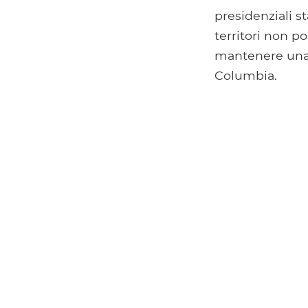
presidenziali st
territori non p
mantenere una r
Columbia.