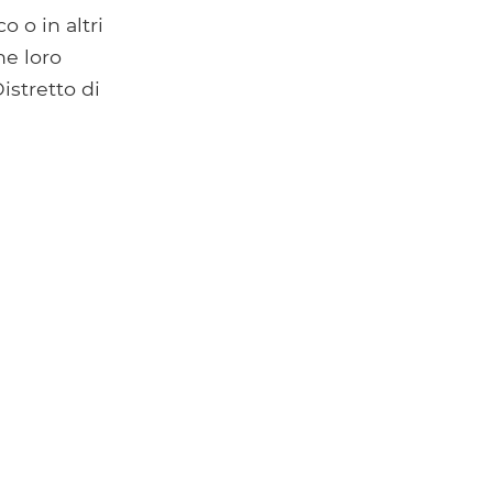
o o in altri
he loro
istretto di