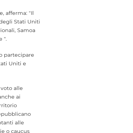
, afferma: "Il
egli Stati Uniti
rionali, Samoa
 ".
no partecipare
ati Uniti e
 voto alle
 anche ai
ritorio
repubblicano
tanti alle
rie o caucus