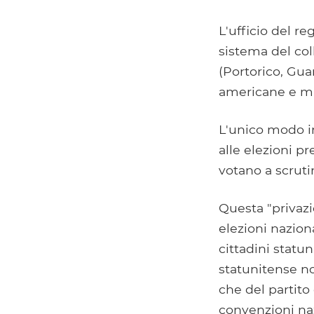
L'ufficio del re
sistema del coll
(Portorico, Gua
americane e min
L'unico modo in 
alle elezioni pr
votano a scruti
Questa "privazio
elezioni naziona
cittadini statun
statunitense no
che del partito
convenzioni naz