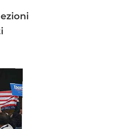
lezioni
i