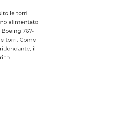
to le torri
anno alimentato
e Boeing 767-
le torri. Come
ridondante, il
rico.