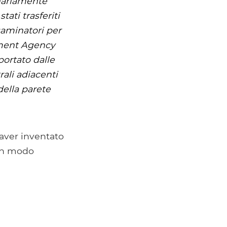
inariamente
ati trasferiti
esaminatori per
ement Agency
portato dalle
rali adiacenti
della parete
 aver inventato
 in modo