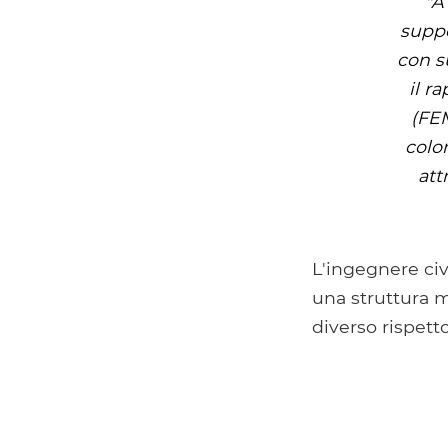
"A
suppo
con s
il r
(FEM
colon
att
L'ingegnere civ
una struttura m
diverso rispetto