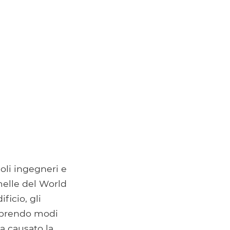
goli ingegneri e
melle del World
ficio, gli
coprendo modi
a causato la