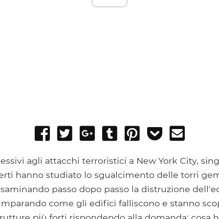
Share
Tweet
Share
Post
Pin
Add
Send
on
on
to
it
to
email
Facebook
Google+
Tumblr
Pocket
ssivi agli attacchi terroristici a New York City, sin
erti hanno studiato lo sgualcimento delle torri ge
saminando passo dopo passo la distruzione dell'edi
 imparando come gli edifici falliscono e stanno s
trutture più forti rispondendo alla domanda: cosa h