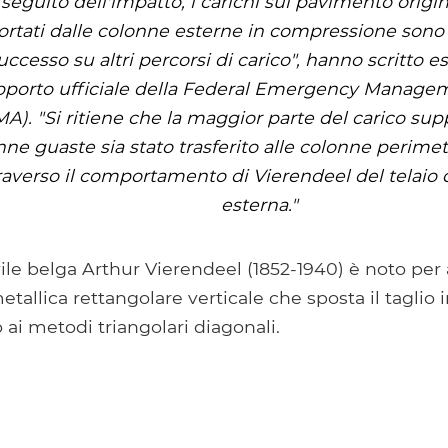
 seguito dell'impatto, i carichi sul pavimento orig
rtati dalle colonne esterne in compressione sono st
uccesso su altri percorsi di carico", hanno scritto 
apporto ufficiale della Federal Emergency Manag
A). "Si ritiene che la maggior parte del carico sup
ne guaste sia stato trasferito alle colonne perimet
raverso il comportamento di Vierendeel del telaio 
esterna."
ile belga Arthur Vierendeel (1852-1940) è noto per
etallica rettangolare verticale che sposta il taglio
 ai metodi triangolari diagonali.