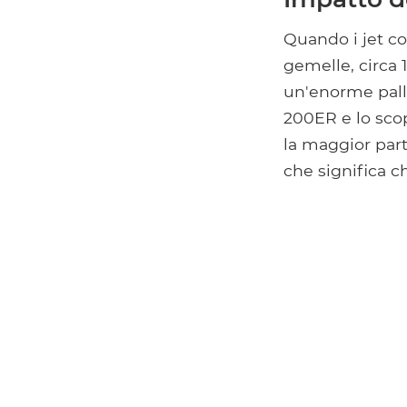
Quando i jet com
gemelle, circa 
un'enorme palla
200ER e lo scop
la maggior part
che significa c