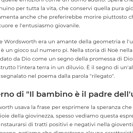
uino per tutta la vita, che conservi quella pura gio
 lamenta anche che preferirebbe morire piuttosto 
cuore e l'entusiasmo giovanile.
he Wordsworth era un amante della geometria e l'us
a è un gioco sul numero pi. Nella storia di Noè nella
u dato da Dio come un segno della promessa di Di
rutto l'intera terra in un diluvio. È il segno di un'a
 segnalato nel poema dalla parola "rilegato".
no di "Il bambino è il padre dell
rth usava la frase per esprimere la speranza che
gioie della giovinezza, spesso vediamo questa espr
instaurarsi di tratti positivi e negativi nella gioven
ocano, notiamo che dimostrano alcune caratterist