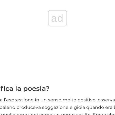
ad
fica la poesia?
 l'espressione in un senso molto positivo, osserv
baleno produceva soggezione e gioia quando era
 quelle emozioni come un uomo adulto. Spera ch