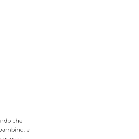
ando che
 bambino, e
e queste