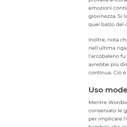
emozioni contin
giovinezza. Si
quel balzo del 
Inoltre, nota c
nell'ultima rig
l'arcobaleno f
avrebbe più dist
continua. Ciò è
Uso moder
Mentre Wordswo
conservato le 
per implicare l'
bambini che gi