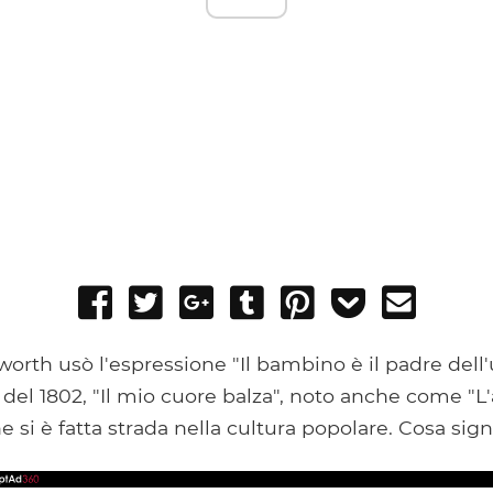
Share
Tweet
Share
Post
Pin
Add
Send
on
on
to
it
to
email
Facebook
Google+
Tumblr
Pocket
orth usò l'espressione "Il bambino è il padre dell
el 1802, "Il mio cuore balza", noto anche come "L'
e si è fatta strada nella cultura popolare. Cosa sign