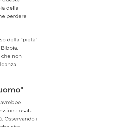
ia della
che perdere
o della "pietà"
 Bibbia,
o che non
lleanza
'uomo"
 avrebbe
essione usata
tù. Osservando i
iche che