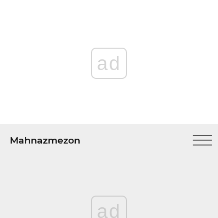
ad
Mahnazmezon
ad