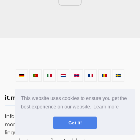
it.mahnazmezon.com
This website uses cookies to ensure you get the
best experience on our website.
Learn more
Informazioni utili su tutte le scienze esistenti nel
Got it!
mondo. Chimica, matematica, fisica, astronomia,
lingue, letteratura e molto altro. Scopri di più sul