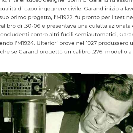
 qualità di capo ingegnere civile, Garand iniziò a la
l suo primo progetto, l'M1922, fu pronto per i test n
libro di .30-06 e presentava una culatta azionata
ncludenti contro altri fucili semiautomatici, Garan
ndo l'M1924. Ulteriori prove nel 1927 produssero u
nche se Garand progettò un calibro .276, modello a