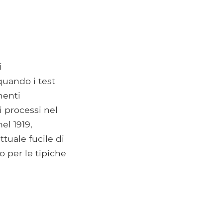
i
quando i test
menti
 processi nel
el 1919,
tuale fucile di
o per le tipiche