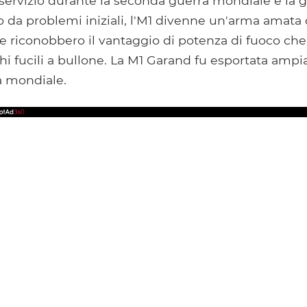
ervizio durante la seconda guerra mondiale e la g
o da problemi iniziali, l'M1 divenne un'arma amata 
 riconobbero il vantaggio di potenza di fuoco che
chi fucili a bullone. La M1 Garand fu esportata am
 mondiale.