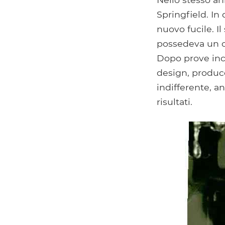
Springfield. In
nuovo fucile. I
possedeva un ca
Dopo prove inco
design, produce
indifferente, a
risultati.