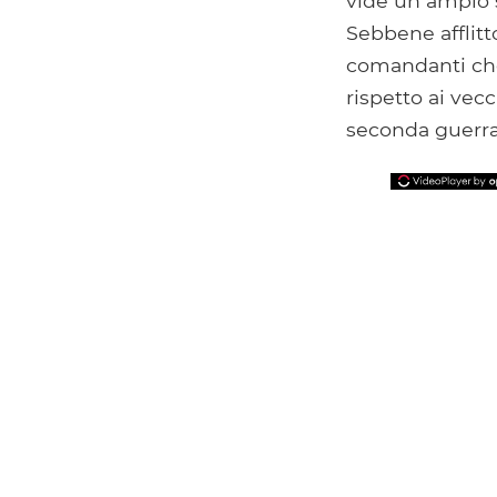
vide un ampio s
Sebbene afflitt
comandanti che
rispetto ai vec
seconda guerra