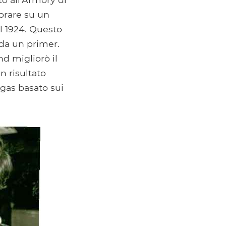
vorare su un
el 1924. Questo
 da un primer.
d migliorò il
n risultato
 gas basato sui