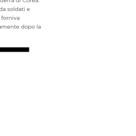
uerra di Corea.
da soldati e
 forniva
piamente dopo la