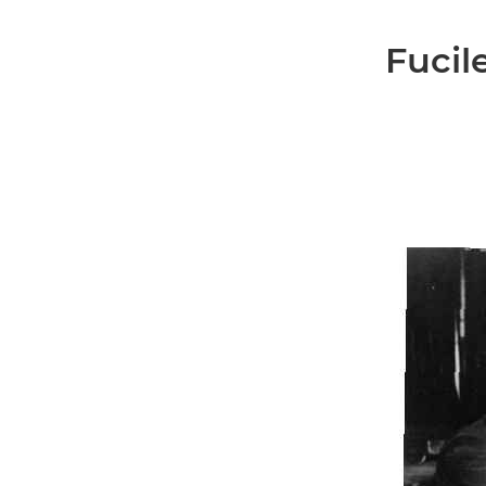
Fucil