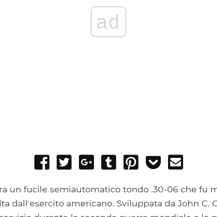
ad
Share
Tweet
Share
Post
Pin
Add
Send
on
on
to
it
to
email
Facebook
Google+
Tumblr
Pocket
ra un fucile semiautomatico tondo .30-06 che fu
lta dall'esercito americano. Sviluppata da John C. 