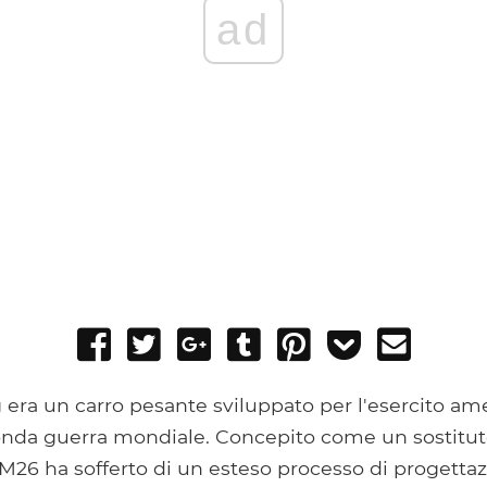
ad
Share
Tweet
Share
Post
Pin
Add
Send
on
on
to
it
to
email
Facebook
Google+
Tumblr
Pocket
 era un carro pesante sviluppato per l'esercito am
onda guerra mondiale. Concepito come un sostituto
M26 ha sofferto di un esteso processo di progettaz