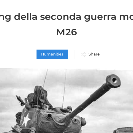
ng della seconda guerra m
M26
Humanities
Share