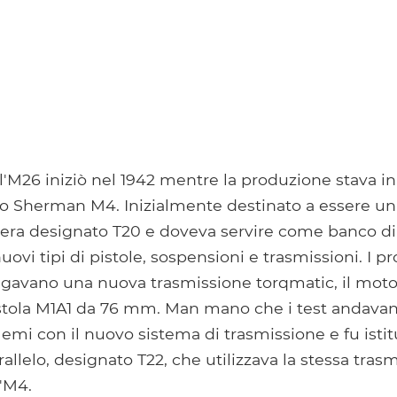
l'M26 iniziò nel 1942 mentre la produzione stava in
o Sherman M4. Inizialmente destinato a essere un 
o era designato T20 e doveva servire come banco di
vi tipi di pistole, sospensioni e trasmissioni. I pro
egavano una nuova trasmissione torqmatic, il mot
istola M1A1 da 76 mm. Man mano che i test andavan
mi con il nuovo sistema di trasmissione e fu istit
lelo, designato T22, che utilizzava la stessa tras
'M4.