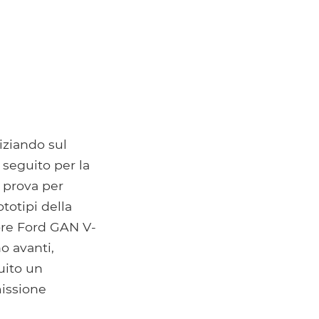
iziando sul
seguito per la
 prova per
totipi della
ore Ford GAN V-
o avanti,
uito un
missione