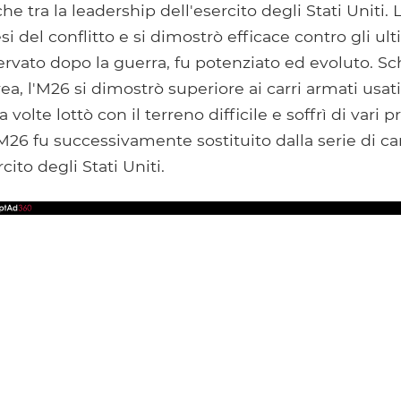
iche tra la leadership dell'esercito degli Stati Uniti.
i del conflitto e si dimostrò efficace contro gli ult
rvato dopo la guerra, fu potenziato ed evoluto. Sc
ea, l'M26 si dimostrò superiore ai carri armati usati
olte lottò con il terreno difficile e soffrì di vari 
'M26 fu successivamente sostituito dalla serie di ca
cito degli Stati Uniti.