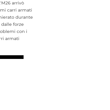
 L'M26 arrivò
imi carri armati
hierato durante
 dalle forze
problemi con i
rri armati