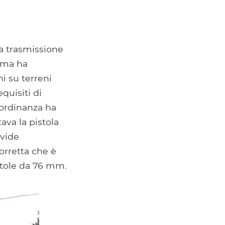
a trasmissione
tema ha
i su terreni
quisiti di
'ordinanza ha
ava la pistola
 vide
torretta che è
stole da 76 mm.