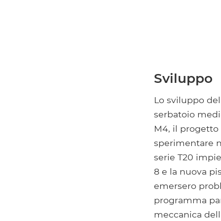
Sviluppo
Lo sviluppo del
serbatoio medi
M4, il progett
sperimentare nuo
serie T20 impi
8 e la nuova p
emersero proble
programma paral
meccanica dell