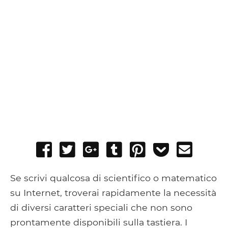
Share
Tweet
Share
Post
Pin
Add
Send
on
on
to
it
to
email
Facebook
Google+
Tumblr
Pocket
Se scrivi qualcosa di scientifico o matematico
su Internet, troverai rapidamente la necessità
di diversi caratteri speciali che non sono
prontamente disponibili sulla tastiera. I