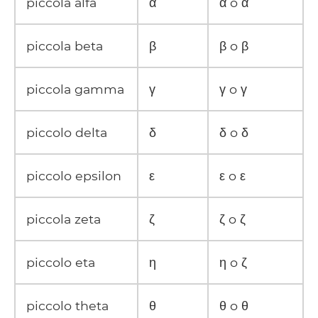
piccola alfa
α
α o α
piccola beta
β
β o β
piccola gamma
γ
γ o γ
piccolo delta
δ
δ o δ
piccolo epsilon
ε
ε o ε
piccola zeta
ζ
ζ o ζ
piccolo eta
η
η o ζ
piccolo theta
θ
θ o θ