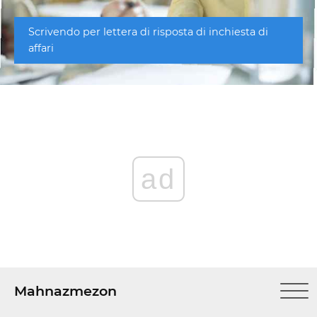
Scrivendo per lettera di risposta di inchiesta di
affari
ad
Mahnazmezon