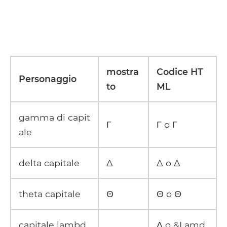
mostra
Codice HT
Personaggio
to
ML
gamma di capit
Γ
Γ o Γ
ale
delta capitale
Δ
Δ o Δ
theta capitale
Θ
Θ o Θ
capitale lambd
Λ o &Lamd