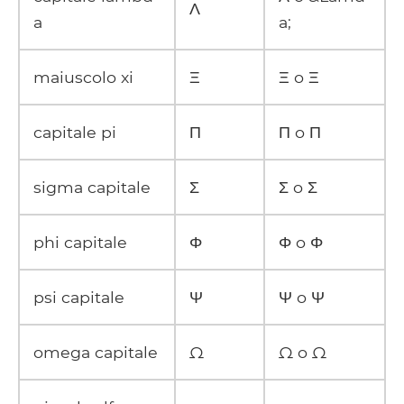
Λ
a
a;
maiuscolo xi
Ξ
Ξ o Ξ
capitale pi
Π
Π o Π
sigma capitale
Σ
Σ o Σ
phi capitale
Φ
Φ o Φ
psi capitale
Ψ
Ψ o Ψ
omega capitale
Ω
Ω o Ω