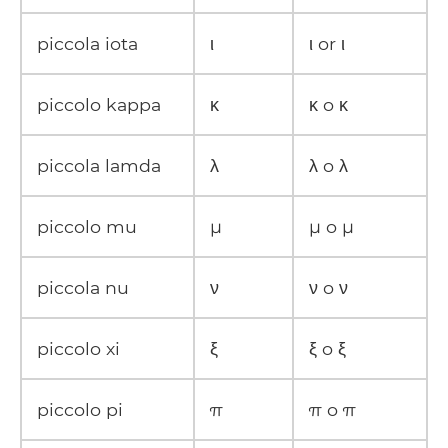
piccola iota
ι
ι or ι
piccolo kappa
κ
κ o κ
piccola lamda
λ
λ o λ
piccolo mu
μ
μ o μ
piccola nu
ν
ν o ν
piccolo xi
ξ
ξ o ξ
piccolo pi
π
π o π