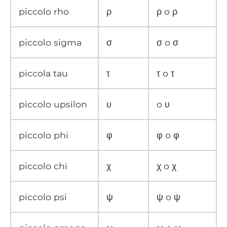
piccolo rho
ρ
ρ o ρ
piccolo sigma
σ
σ o σ
piccola tau
τ
τ o τ
piccolo upsilon
υ
o υ
piccolo phi
φ
φ o φ
piccolo chi
χ
χ o χ
piccolo psi
ψ
ψ o ψ