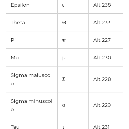
Epsilon
ε
Alt 238
Theta
Θ
Alt 233
Pi
π
Alt 227
Mu
μ
Alt 230
Sigma maiuscol
Σ
Alt 228
o
Sigma minuscol
σ
Alt 229
o
Tau
τ
Alt 231