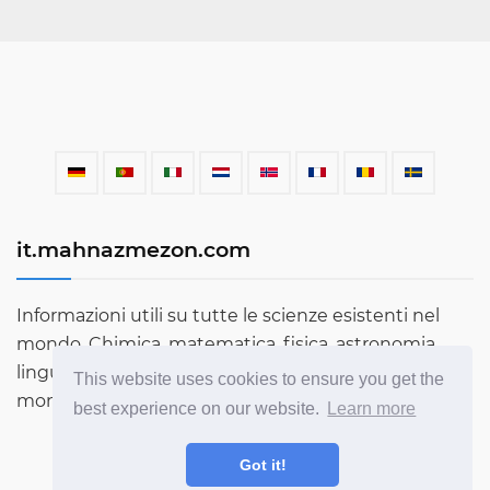
it.mahnazmezon.com
Informazioni utili su tutte le scienze esistenti nel
mondo. Chimica, matematica, fisica, astronomia,
lingue, letteratura e molto altro. Scopri di più sul
This website uses cookies to ensure you get the
mondo attraverso il nostro blog!
best experience on our website.
Learn more
Got it!