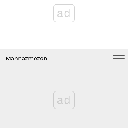
ad
Mahnazmezon
ad