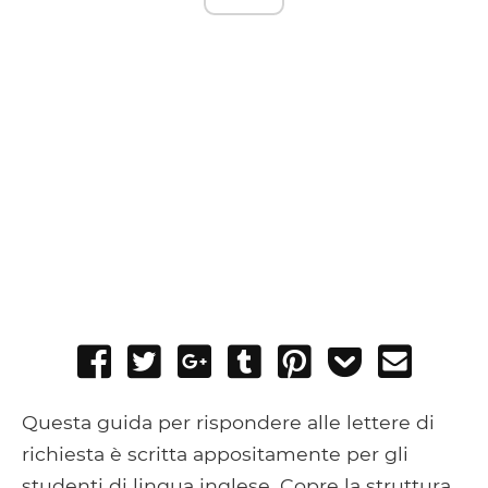
Share
Tweet
Share
Post
Pin
Add
Send
on
on
to
it
to
email
Facebook
Google+
Tumblr
Pocket
Questa guida per rispondere alle lettere di
richiesta è scritta appositamente per gli
studenti di lingua inglese. Copre la struttura