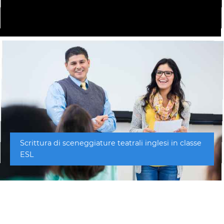
Scrittura di sceneggiature teatrali inglesi in classe
ESL