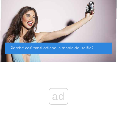
Perché così tanti odiano la mania del selfie?
ad