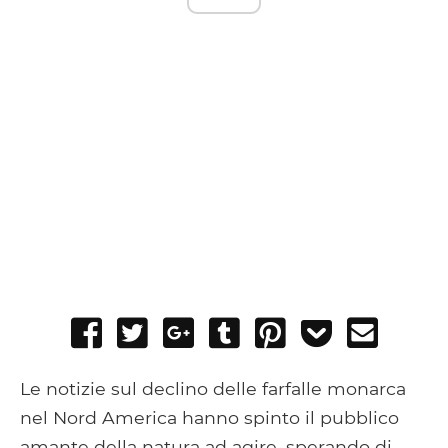
Share
Tweet
Share
Post
Pin
Add
Send
on
on
to
it
to
email
Facebook
Google+
Tumblr
Pocket
Le notizie sul declino delle farfalle monarca
nel Nord America hanno spinto il pubblico
amante della natura ad agire, sperando di