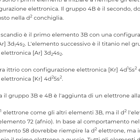
igurazione elettronica. Il gruppo 4B è il secondo, do
2
sto nella d
conchiglia.
 scandio è il primo elemento 3B con una configur
Ar] 3d
4s
. L'elemento successivo è il titanio nel 
1
2
elettronica [Ar] 3d
4s
.
2
2
1
2
ra ittrio con configurazione elettronica [Kr] 4d
5s
e
2
2
elettronica [Kr] 4d
5s
.
a il gruppo 3B e 4B è l'aggiunta di un elettrone alla
1
2
elettrone come gli altri elementi 3B, ma il d
l'el
'elemento 72 (afnio). In base al comportamento nel
2
elemento 58 dovrebbe riempire la d
elettrone, ma i
pie il primo elettrone a guscio. Tutti gli elementi 