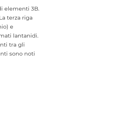
di elementi 3B.
La terza riga
io) e
mati lantanidi.
ti tra gli
nti sono noti