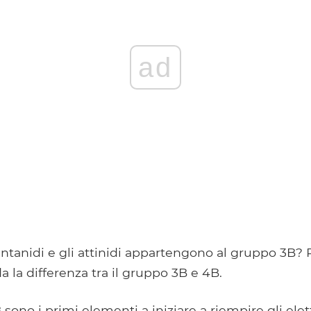
ad
lantanidi e gli attinidi appartengono al gruppo 3B?
a la differenza tra il gruppo 3B e 4B.
sono i primi elementi a iniziare a riempire gli elet