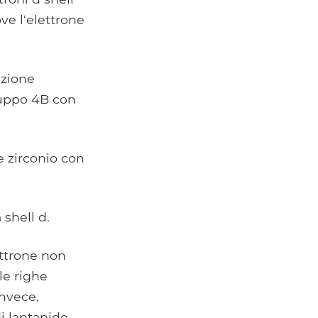
ve l'elettrone
azione
gruppo 4B con
 zirconio con
 shell d.
ettrone non
le righe
nvece,
di lantanide