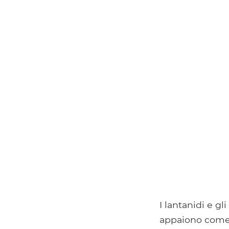
I lantanidi e gl
appaiono come 