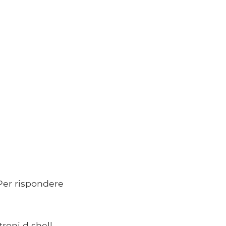
 Per rispondere
troni d shell