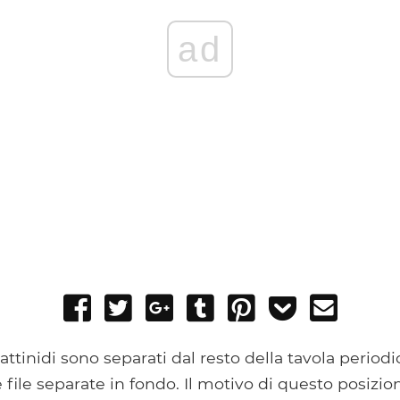
ad
Share
Tweet
Share
Post
Pin
Add
Send
on
on
to
it
to
email
Facebook
Google+
Tumblr
Pocket
i attinidi sono separati dal resto della tavola periodic
file separate in fondo. Il motivo di questo posizi