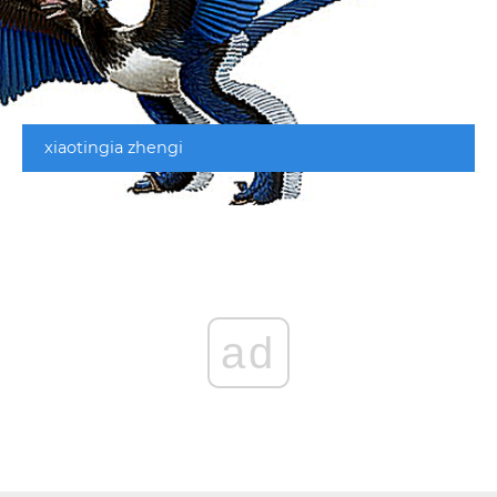
xiaotingia zhengi
ad