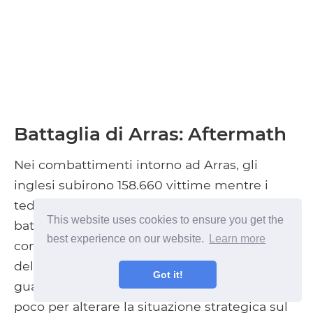
Battaglia di Arras: Aftermath
Nei combattimenti intorno ad Arras, gli
inglesi subirono 158.660 vittime mentre i
tedeschi subirono tra 130.000 e 160.000. La
This website uses cookies to ensure you get the
battaglia di Arras è generalmente
best experience on our website.
Learn more
considerata una vittoria britannica a causa
della cattura di Vimy Ridge e di altri
Got it!
guadagni territoriali, tuttavia, ha fatto ben
poco per alterare la situazione strategica sul