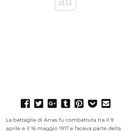
ad
Share
Tweet
Share
Post
Pin
Add
Send
on
on
to
it
to
email
Facebook
Google+
Tumblr
Pocket
La battaglia di Arras fu combattuta tra il 9
aprile e il 16 maggio 1917 e faceva parte della