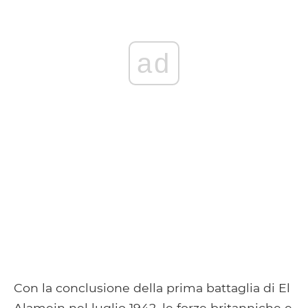
ad
Con la conclusione della prima battaglia di El
Alamein nel luglio 1942, le forze britanniche e