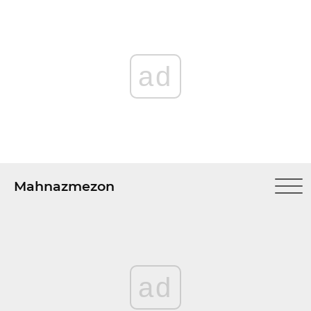
ad
Mahnazmezon
ad