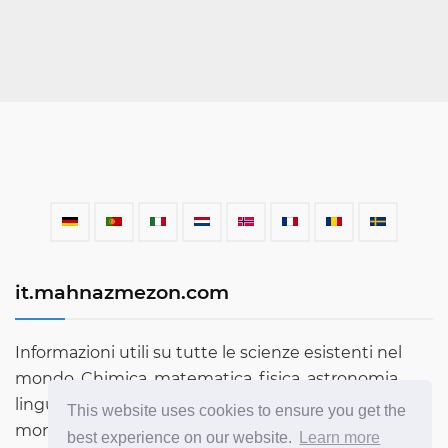
it.mahnazmezon.com
Informazioni utili su tutte le scienze esistenti nel
mondo. Chimica, matematica, fisica, astronomia,
lingue, letteratura e molto altro. Scopri di più sul
This website uses cookies to ensure you get the
mondo attraverso il nostro blog!
best experience on our website.
Learn more